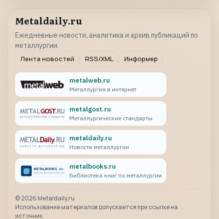
Metaldaily.ru
Ежедневные новости, аналитика и архив публикаций по
металлургии.
Лента новостей
RSS/XML
Информер
metalweb.ru
Металлургия в интернет
metalgost.ru
Металлургические стандарты
metaldaily.ru
Новости металлургии
metalbooks.ru
Библиотека книг по металлургии
©
2026
Metaldaily.ru
Использование материалов допускается при ссылке на
источник.