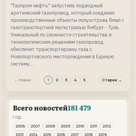
"Газпром нефть" запустила подводный
арктический газопровод, который соединил
производственные объекты полуострова Ямал с
газотранспортной магистралью Ямбург - Тула.
Уникальный по сложности строительства и
технологическим решениям газопровод
обеспечит транспортировку газа с
Новопортовского месторождения в Единую
систему…
← Новее
1
2
3
4
5
Старее →
Всего новостей
181 479
ГОД:
2006
2007
2008
2009
2010
2011
2012
2013
2014
2015
2016
2017
2018
2019