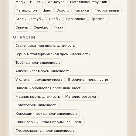
Медь
Никель
Арматура
Металлоконструкции
Металлолом
Цинк
Золото
Катанка
Ферросплавы
Стальные трубы
Слябы
Проволока
Профиль
Свинец
Серебро
Титан
ОТРАСЛИ
Сталепрокатная промышленность
Горно-металлургическая промышленность
Трубная промышленность
Алюминиевая промышленность
Угольная промышленность
Вторичная металлургия
Никель-кобальтовая промышленность
Медная промышленность
Металлоторговля
Золотопромышленность
Коксохимическая промышленность
Свинцово-цинковая промышленность
Ферросплавная промышленность