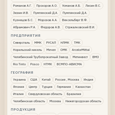
Романов А.Г.
Прохоров А.О.
Усманов А.Б.
Лисин В.С.
Зюзин И.В.
Пумпянский Д.А.
Пумпянский Д.А.
Кузнецов Б.С.
Морозов А.А.
Вексельберг В.Ф.
Абрамович Р.А.
Федоров А.В.
Стржалковский В.И.
ПРЕДПРИЯТИЯ
Северсталь
ММК
РУСАЛ
НЛМК
ТМК
Норильский никель
Мечел
ОМК
ArcelorMittal
Челябинский Трубопрокатный Завод
Метинвест
ВМЗ
Rio Tinto
Posco
НТМК
ВСМПО-АВИСМА
ГЕОГРАФИЯ
Украина
США
Китай
Россия , Москва
Индия
Япония
Центр
Турция
Германия
Казахстан
Италия
Свердловская область
Бразилия
Челябинская область
Москва
Нижегородская область
ПРОДУКЦИЯ