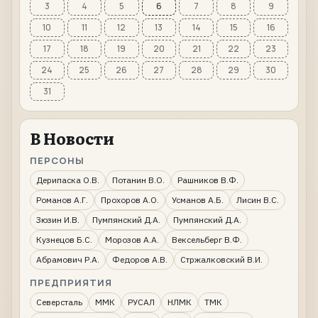
3
4
5
6
7
8
9
10
11
12
13
14
15
16
17
18
19
20
21
22
23
24
25
26
27
28
29
30
31
В Новости
ПЕРСОНЫ
Дерипаска О.В.
Потанин В.О.
Рашников В.Ф.
Романов А.Г.
Прохоров А.О.
Усманов А.Б.
Лисин В.С.
Зюзин И.В.
Пумпянский Д.А.
Пумпянский Д.А.
Кузнецов Б.С.
Морозов А.А.
Вексельберг В.Ф.
Абрамович Р.А.
Федоров А.В.
Стржалковский В.И.
ПРЕДПРИЯТИЯ
Северсталь
ММК
РУСАЛ
НЛМК
ТМК