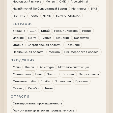
Норильский никель
Мечел
ОМК
ArcelorMittal
Челябинский Трубопрокатный Завод
Метинвест
ВМЗ
Rio Tinto
Posco
НТМК
ВСМПО-АВИСМА
ГЕОГРАФИЯ
Украина
США
Китай
Россия , Москва
Индия
Япония
Центр
Турция
Германия
Казахстан
Италия
Свердловская область
Бразилия
Челябинская область
Москва
Нижегородская область
ПРОДУКЦИЯ
Медь
Никель
Арматура
Металлоконструкции
Металлолом
Цинк
Золото
Катанка
Ферросплавы
Стальные трубы
Слябы
Проволока
Профиль
Свинец
Серебро
Титан
ОТРАСЛИ
Сталепрокатная промышленность
Горно-металлургическая промышленность