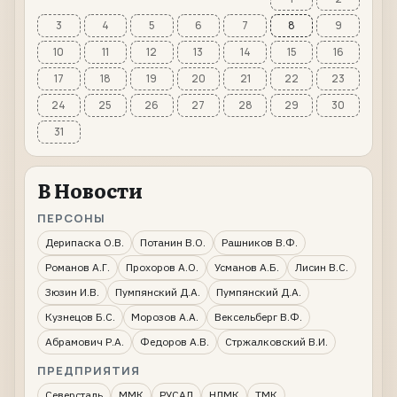
3
4
5
6
7
8
9
10
11
12
13
14
15
16
17
18
19
20
21
22
23
24
25
26
27
28
29
30
31
В Новости
ПЕРСОНЫ
Дерипаска О.В.
Потанин В.О.
Рашников В.Ф.
Романов А.Г.
Прохоров А.О.
Усманов А.Б.
Лисин В.С.
Зюзин И.В.
Пумпянский Д.А.
Пумпянский Д.А.
Кузнецов Б.С.
Морозов А.А.
Вексельберг В.Ф.
Абрамович Р.А.
Федоров А.В.
Стржалковский В.И.
ПРЕДПРИЯТИЯ
Северсталь
ММК
РУСАЛ
НЛМК
ТМК