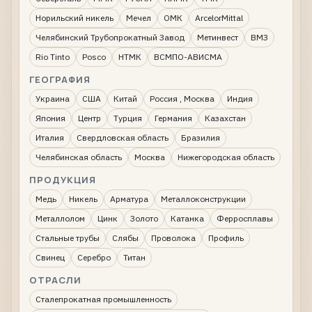
Норильский никель
Мечел
ОМК
ArcelorMittal
Челябинский Трубопрокатный Завод
Метинвест
ВМЗ
Rio Tinto
Posco
НТМК
ВСМПО-АВИСМА
ГЕОГРАФИЯ
Украина
США
Китай
Россия , Москва
Индия
Япония
Центр
Турция
Германия
Казахстан
Италия
Свердловская область
Бразилия
Челябинская область
Москва
Нижегородская область
ПРОДУКЦИЯ
Медь
Никель
Арматура
Металлоконструкции
Металлолом
Цинк
Золото
Катанка
Ферросплавы
Стальные трубы
Слябы
Проволока
Профиль
Свинец
Серебро
Титан
ОТРАСЛИ
Сталепрокатная промышленность