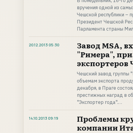
В понедельник, 16-го д
вручения одной из сам
Чешской республики – п
Президент Чешской Рес
Парламента страны Ми
Завод MSA, в
20.12.2013
05:30
"Римера", пр
экспортеров 
Чешский завод группы "
объемам экспорта проду
декабря, в Праге состо
престижных наград в о
"Экспортер года".…
Проблемы кр
14.10.2013
09:19
компании Ита