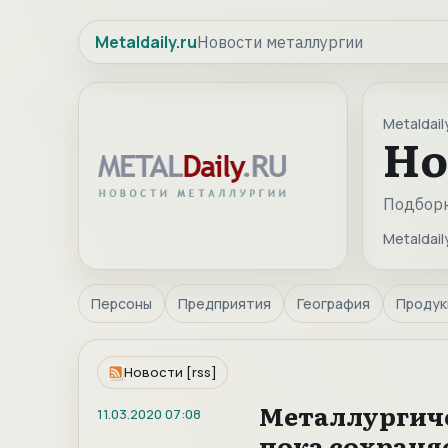
Metaldaily.ru
Новости металлургии
Metaldaily
Но
Подборк
Metaldaily
Персоны
Предприятия
География
Продук
Новости [rss]
Металлургич
11.03.2020
07:08
пока сохраня