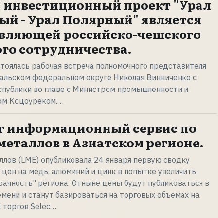
 инвестиционный проект "Урал
й - Урал Полярный" является
авляющей российско-чешского
го сотрудничества.
стоялась рабочая встреча полномочного представителя
ральском федеральном округе Николая Винниченко с
спублики во главе с Министром промышленности и
ом Коцоуреком.…
т информационный сервис по
металлов в Азиатском регионе.
лов (LME) опубликовала 24 января первую сводку
цен на медь, алюминий и цинк в попытке увеличить
ачность" региона. Отныне цены будут публиковаться в
емени и станут базироваться на торговых объемах на
 торгов Selec…