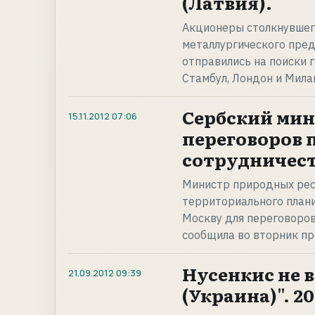
(Латвия).
Акционеры столкнувшего
металлургического предп
отправились на поиски 
Стамбул, Лондон и Мила
Сербский мин
15.11.2012
07:06
переговоров 
сотрудничест
Министр природных рес
территориального плани
Москву для переговоров
сообщила во вторник пр
Нусенкис не 
21.09.2012
09:39
(Украина)". 20