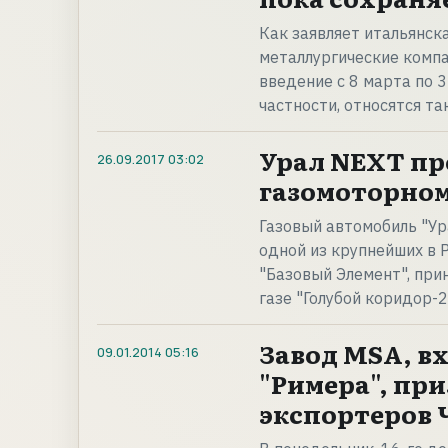
Как заявляет итальянска
металлургические компа
введение с 8 марта по 3
частности, относятся т
Урал NEXT про
26.09.2017
03:02
газомоторном
Газовый автомобиль "Ур
одной из крупнейших в
"Базовый Элемент", при
газе "Голубой коридор-2
Завод MSA, в
09.01.2014
05:16
"Римера", пр
экспортеров 