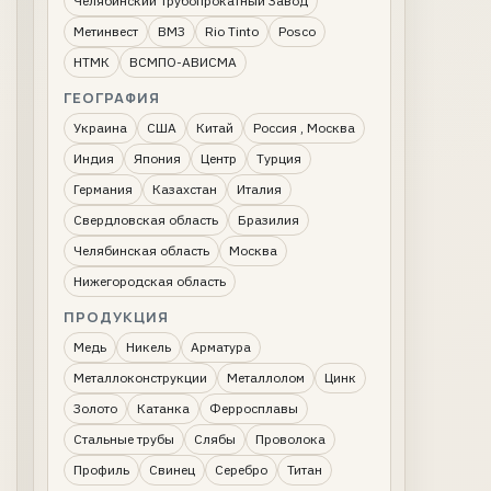
Челябинский Трубопрокатный Завод
Метинвест
ВМЗ
Rio Tinto
Posco
НТМК
ВСМПО-АВИСМА
ГЕОГРАФИЯ
Украина
США
Китай
Россия , Москва
Индия
Япония
Центр
Турция
Германия
Казахстан
Италия
Свердловская область
Бразилия
Челябинская область
Москва
Нижегородская область
ПРОДУКЦИЯ
Медь
Никель
Арматура
Металлоконструкции
Металлолом
Цинк
Золото
Катанка
Ферросплавы
Стальные трубы
Слябы
Проволока
Профиль
Свинец
Серебро
Титан