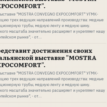
XPOCOMFORT".
выставке "MOSTRA CONVEGNO EXPOCOMFORT" УГМК-
цию трех ведущих направлений производства: медные
ционерную трубы, медную ленту и медную шину.
акого масштаба значительно расширяет и укрепляет нашу
опейском рынке", - от…
едставит достижения своих
тальянской выставке "MOSTRA
XPOCOMFORT".
выставке "MOSTRA CONVEGNO EXPOCOMFORT" УГМК-
цию трех ведущих направлений производства: медные
ционерную трубы, медную ленту и медную шину.
акого масштаба значительно расширяет и укрепляет нашу
опейском рынке", - от…