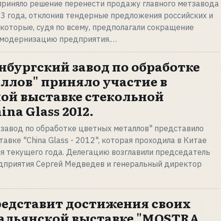
приняло решение перенести продажу главного метзавода
3 года, отклонив тендерные предложения российских и
 которые, судя по всему, предполагали сокращение
 модернизацию предприятия.…
нбургский завод по обработке
ллов" приняло участие в
ой выставке стекольной
na Glass 2012.
 завод по обработке цветных металлов" представило
вке "China Glass - 2012", которая проходила в Китае
еля текущего года. Делегацию возглавили председатель
дприятия Сергей Медведев и генеральный директор
едставит достижения своих
тальянской выставке "MOSTRA