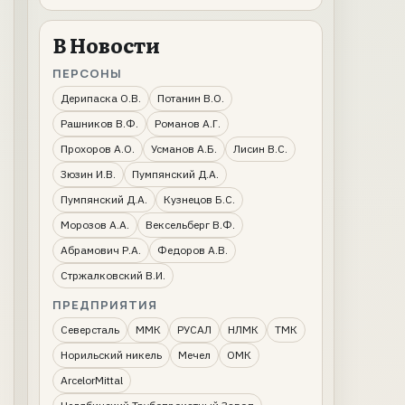
В Новости
ПЕРСОНЫ
Дерипаска О.В.
Потанин В.О.
Рашников В.Ф.
Романов А.Г.
Прохоров А.О.
Усманов А.Б.
Лисин В.С.
Зюзин И.В.
Пумпянский Д.А.
Пумпянский Д.А.
Кузнецов Б.С.
Морозов А.А.
Вексельберг В.Ф.
Абрамович Р.А.
Федоров А.В.
Стржалковский В.И.
ПРЕДПРИЯТИЯ
Северсталь
ММК
РУСАЛ
НЛМК
ТМК
Норильский никель
Мечел
ОМК
ArcelorMittal