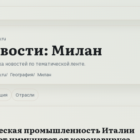
.ru
вости: Милан
а новостей по тематической ленте.
.ru
География
Милан
ция
Отрасли
еская промышленность Италии
ет иммунитет от коронавируса