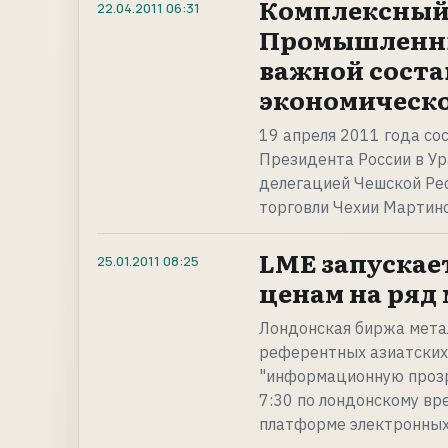
Комплексный
22.04.2011
06:31
Промышленны
важной сост
экономическо
19 апреля 2011 года со
Президента России в У
делегацией Чешской Ре
торговли Чехии Мартин
LME запускае
25.01.2011
08:25
ценам на ряд 
Лондонская биржа метал
референтных азиатских 
"информационную прозр
7:30 по лондонскому вр
платформе электронных