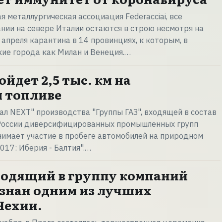
я металлургическая ассоциация Federacciai, все
нии на севере Италии остаются в строю несмотря на
 апреля карантина в 14 провинциях, к которым, в
акие города как Милан и Венеция.…
йдет 2,5 тыс. км на
 топливе
ал NEXT" производства "Группы ГАЗ", входящей в состав
 России диверсифицированных промышленных групп
нимает участие в пробеге автомобилей на природном
017: Иберия - Балтия".…
ходящий в группу компаний
изнан одним из лучших
Чехии.