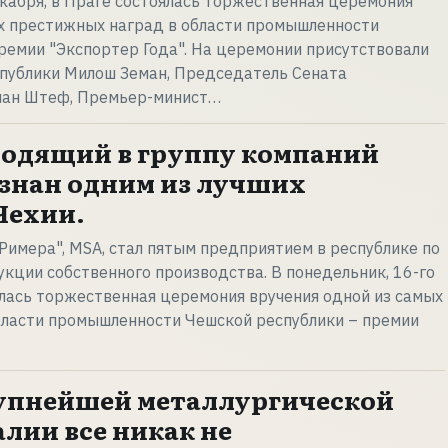
екабря, в Праге состоялась торжественная церемония
ых престижных наград в области промышленности
ремии "Экспортер Года". На церемонии присутствовали
публики Милош Земан, Председатель Сената
лан Штеф, Премьер-минист…
ходящий в группу компаний
изнан одним из лучших
Чехии.
Римера", MSA, стал пятым предприятием в республике по
кции собственного производства. В понедельник, 16-го
ялась торжественная церемония вручения одной из самых
бласти промышленности Чешской республики – премии
упнейшей металлургической
лии все никак не