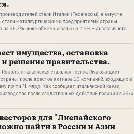
я.
оизводителей стали Италии (Federacciai), в августе
а стали металлургическими предприятиями страны
что на 48,3% ниже объема июля и на 7,5% – аналогичного
рест имущества, остановка
 и решение правительства.
Reuters, итальянская стальная группа Riva ожидает
страны, после арестов активов 13 компаний, входящих в
мму почти ?1 млрд. Как сообщает итальянский канал,
оизводство после следственных действий полиции в 24-х
весторов для "Лиепайского
можно найти в России и Азии