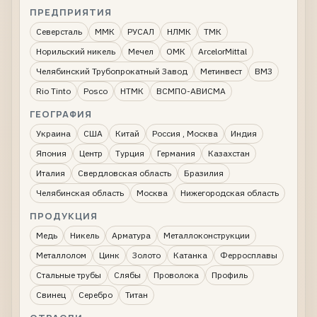
ПРЕДПРИЯТИЯ
Северсталь
ММК
РУСАЛ
НЛМК
ТМК
Норильский никель
Мечел
ОМК
ArcelorMittal
Челябинский Трубопрокатный Завод
Метинвест
ВМЗ
Rio Tinto
Posco
НТМК
ВСМПО-АВИСМА
ГЕОГРАФИЯ
Украина
США
Китай
Россия , Москва
Индия
Япония
Центр
Турция
Германия
Казахстан
Италия
Свердловская область
Бразилия
Челябинская область
Москва
Нижегородская область
ПРОДУКЦИЯ
Медь
Никель
Арматура
Металлоконструкции
Металлолом
Цинк
Золото
Катанка
Ферросплавы
Стальные трубы
Слябы
Проволока
Профиль
Свинец
Серебро
Титан