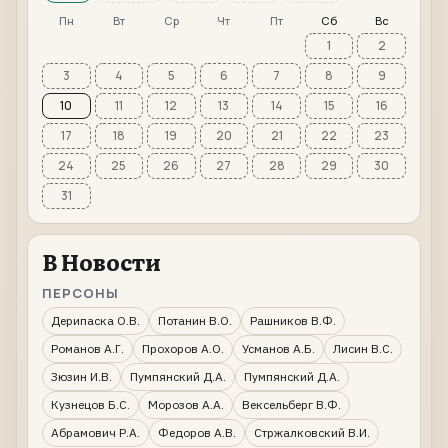
Пн
Вт
Ср
Чт
Пт
Сб
Вс
1
2
3
4
5
6
7
8
9
10
11
12
13
14
15
16
17
18
19
20
21
22
23
24
25
26
27
28
29
30
31
В Новости
ПЕРСОНЫ
Дерипаска О.В.
Потанин В.О.
Рашников В.Ф.
Романов А.Г.
Прохоров А.О.
Усманов А.Б.
Лисин В.С.
Зюзин И.В.
Пумпянский Д.А.
Пумпянский Д.А.
Кузнецов Б.С.
Морозов А.А.
Вексельберг В.Ф.
Абрамович Р.А.
Федоров А.В.
Стржалковский В.И.