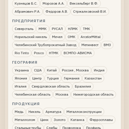
Кузнецов Б.С.
Морозов А.А.
Вексельберг В.Ф.
Абрамович Р.А.
Федоров А.В.
Стржалковский В.И.
ПРЕДПРИЯТИЯ
Северсталь
ММК
РУСАЛ
НЛМК
ТМК
Норильский никель
Мечел
ОМК
ArcelorMittal
Челябинский Трубопрокатный Завод
Метинвест
ВМЗ
Rio Tinto
Posco
НТМК
ВСМПО-АВИСМА
ГЕОГРАФИЯ
Украина
США
Китай
Россия , Москва
Индия
Япония
Центр
Турция
Германия
Казахстан
Италия
Свердловская область
Бразилия
Челябинская область
Москва
Нижегородская область
ПРОДУКЦИЯ
Медь
Никель
Арматура
Металлоконструкции
Металлолом
Цинк
Золото
Катанка
Ферросплавы
Стальные трубы
Слябы
Проволока
Профиль