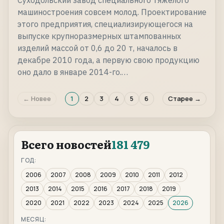
Суходольский завод специального тяжелого
машиностроения совсем молод. Проектирование
этого предприятия, специализирующегося на
выпуске крупноразмерных штампованных
изделий массой от 0,6 до 20 т, началось в
декабре 2010 года, а первую свою продукцию
оно дало в январе 2014-го.…
← Новее
1
2
3
4
5
6
Старее →
Всего новостей
181 479
ГОД:
2006
2007
2008
2009
2010
2011
2012
2013
2014
2015
2016
2017
2018
2019
2020
2021
2022
2023
2024
2025
2026
МЕСЯЦ: