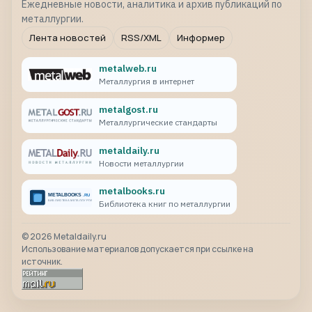
Ежедневные новости, аналитика и архив публикаций по
металлургии.
Лента новостей
RSS/XML
Информер
metalweb.ru
Металлургия в интернет
metalgost.ru
Металлургические стандарты
metaldaily.ru
Новости металлургии
metalbooks.ru
Библиотека книг по металлургии
©
2026
Metaldaily.ru
Использование материалов допускается при ссылке на
источник.