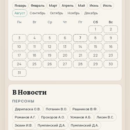
Январь
Февраль
Март
Апрель
Май
Июнь
Июль
Август
Сентябрь
Октябрь
Ноябрь
Декабрь
Пн
Вт
Ср
Чт
Пт
Сб
Вс
1
2
3
4
5
6
7
8
9
10
11
12
13
14
15
16
17
18
19
20
21
22
23
24
25
26
27
28
29
30
31
В Новости
ПЕРСОНЫ
Дерипаска О.В.
Потанин В.О.
Рашников В.Ф.
Романов А.Г.
Прохоров А.О.
Усманов А.Б.
Лисин В.С.
Зюзин И.В.
Пумпянский Д.А.
Пумпянский Д.А.