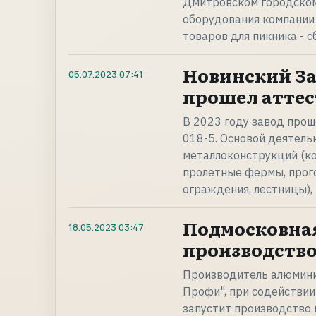
Дмитровском городском 
оборудования компании 
товаров для пикника - 
Новинский З
05.07.2023
07:41
прошел аттес
В 2023 году завод про
018-5. Основой деятель
металлоконструкций (ко
пролетные фермы, прого
ограждения, лестницы),
Подмосковна
18.05.2023
03:47
производство
Производитель алюминие
Профи", при содействи
запустит производство 