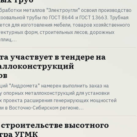
работки металлов "Электроугли" освоил производство
коовальной трубы по ГОСТ 8644 и ГОСТ 13663. Трубная
тся для изготовления мебели, товаров хозяйственного
тектурных форм, строительных лесов, дорожных
еплиц.…
а участвует в тендере на
таллоконструкций
ов
ций "Андромета" намерен выполнить заказ на
у опорных металлоконструкций для установки
ах проекта расширения генерирующих мощностей
и в Восточно-Сибирском регионе.…
 строительстве высотного
тра УГМК