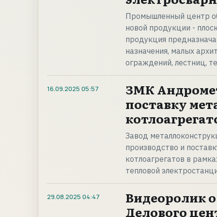
Промышленный центр об
новой продукции - плос
продукция предназначае
назначения, малых архи
ограждений, лестниц, т
ЗМК Андромет
16.09.2025
05:57
поставку ме
котлоагрегат
Завод металлоконструк
производство и поставк
котлоагрегатов в рамк
тепловой электростанци
Видеоролик о
29.08.2025
04:47
Делового цен