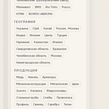
Челябинский Трубопрокатный Завод
Метинвест
ВМЗ
Rio Tinto
Posco
НТМК
ВСМПО-АВИСМА
ГЕОГРАФИЯ
Украина
США
Китай
Россия , Москва
Индия
Япония
Центр
Турция
Германия
Казахстан
Италия
Свердловская область
Бразилия
Челябинская область
Москва
Нижегородская область
ПРОДУКЦИЯ
Медь
Никель
Арматура
Металлоконструкции
Металлолом
Цинк
Золото
Катанка
Ферросплавы
Стальные трубы
Слябы
Проволока
Профиль
Свинец
Серебро
Титан