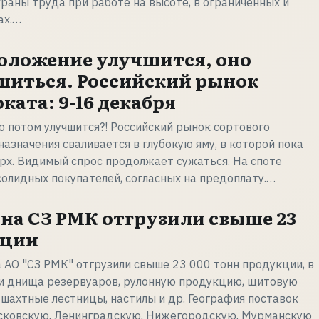
раны труда при работе на высоте, в ограниченных и
ах.…
оложение улучшится, оно
шиться. Российский рынок
ката: 9-16 декабря
но потом улучшится?! Российский рынок сортового
азначения сваливается в глубокую яму, в которой пока
рх. Видимый спрос продолжает сужаться. На споте
солидных покупателей, согласных на предоплату.…
 на СЗ РМК отгрузили свыше 23
кции
а АО "СЗ РМК" отгрузили свыше 23 000 тонн продукции, в
 и днища резервуаров, рулонную продукцию, щитовую
 шахтные лестницы, настилы и др. География поставок
сковскую, Ленинградскую, Нижегородскую, Мурманскую