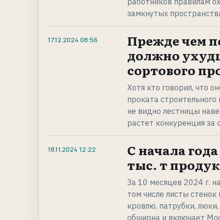
работников правилам ох
замкнутых пространств
Прежде чем п
17.12.2024
08:56
должно ухуд
сортового про
Хотя кто говорил, что о
проката строительного н
не видно лестницы наве
растет конкуренция за 
С начала года
18.11.2024
12:22
тыс. т проду
За 10 месяцев 2024 г. н
том числе листы стенок
кровлю, патрубки, люки,
обширна и включает Мо