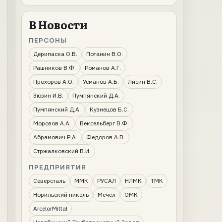
В Новости
ПЕРСОНЫ
Дерипаска О.В.
Потанин В.О.
Рашников В.Ф.
Романов А.Г.
Прохоров А.О.
Усманов А.Б.
Лисин В.С.
Зюзин И.В.
Пумпянский Д.А.
Пумпянский Д.А.
Кузнецов Б.С.
Морозов А.А.
Вексельберг В.Ф.
Абрамович Р.А.
Федоров А.В.
Стржалковский В.И.
ПРЕДПРИЯТИЯ
Северсталь
ММК
РУСАЛ
НЛМК
ТМК
Норильский никель
Мечел
ОМК
ArcelorMittal