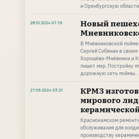
и Оренбургскую област
Новый пешехо
28.10.2024
07:19
Мневниковско
В Мнёвниковской пойме
Сергей Собянин в своем
Хорошёво-Мнёвники и К
пишет мэр. Постройку п
дорожную сеть поймы.
КРМЗ изготов
27.09.2024
03:21
мирового лид
керамическо
Краснокамском ремонтн
обслуживания для холди
производству керамичес