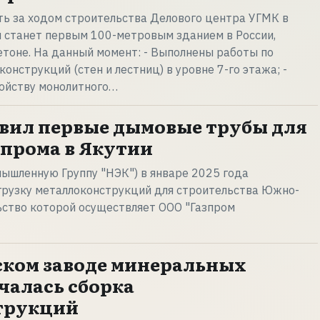
ь за ходом строительства Делового центра УГМК в
 станет первым 100-метровым зданием в России,
тоне. На данный момент: - Выполнены работы по
онструкций (стен и лестниц) в уровне 7-го этажа; -
ройству монолитного…
вил первые дымовые трубы для
зпрома в Якутии
ышленную Группу "НЭК") в январе 2025 года
грузку металлоконструкций для строительства Южно-
ьство которой осуществляет ООО "Газпром
ком заводе минеральных
чалась сборка
трукций