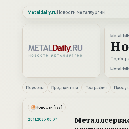
Metaldaily.ru
Новости металлургии
Metaldaily
Но
Подборк
Metaldaily
Персоны
Предприятия
География
Продук
Новости [rss]
Металлсерви
28.11.2025
08:37
электросварн