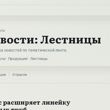
.ru
вости: Лестницы
а новостей по тематической ленте.
.ru
Продукция
Лестницы
ция
Отрасли
с расширяет линейку
ых труб