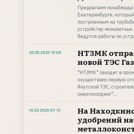
Предлагаем понаблюдат
Екатеринбурге, который
построенным на трубобе
устройству монолитных к
Ведутся работы по уст
НТЗМК отпра
20.05.2025
10:09
новой ТЭС Га
"НТЗМК" (входит в пром
осуществило первую от
Якутской ТЭС, строител
энергохолдинг".…
На Находкинс
10.02.2025
07:13
удобрений на
металлоконс