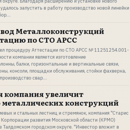
округе. Благодаря расширению и установке нового
удалось запустить в работу производство новой линейки
сбор…
авод Металлоконструкций
тацию по СТО АРСС
шел процедуру Аттестации по СТО АРСС № 11251254.001-
ности компании является изготовление
лонны, балки, горизонтальные и вертикальные связи,
ны, консоли, площадки обслуживания, стойки фахверка,
 производство свар…
я компания увеличит
 металлических конструкций
вых и стальных лестниц и стремянок, компания "Старис
и Корпорации развития Московской области (КРМО)
в Талдомском городском округе. "Инвестор вложит в