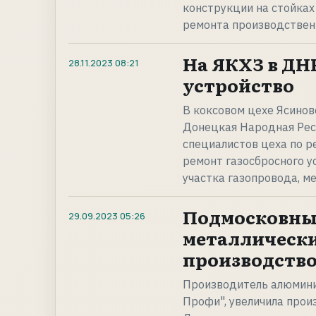
конструкции на стойках
ремонта производствен
На ЯКХЗ в ДН
28.11.2023
08:21
устройство
В коксовом цехе Ясинов
Донецкая Народная Респ
специалистов цеха по р
ремонт газосбросного у
участка газопровода, 
Подмосковны
29.09.2023
05:26
металлическ
производств
Производитель алюминие
Профи", увеличила про