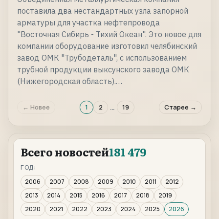
поставила два нестандартных узла запорной
арматуры для участка нефтепровода
"Восточная Сибирь - Тихий Океан". Это новое для
компании оборудование изготовил челябинский
завод ОМК "Трубодеталь", с использованием
трубной продукции выксунского завода ОМК
(Нижегородская область).…
…
← Новее
1
2
19
Старее →
Всего новостей
181 479
ГОД:
2006
2007
2008
2009
2010
2011
2012
2013
2014
2015
2016
2017
2018
2019
2020
2021
2022
2023
2024
2025
2026