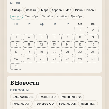
МЕСЯЦ:
Январь
Февраль
Март
Апрель
Май
Июнь
Июль
Август
Сентябрь
Октябрь
Ноябрь
Декабрь
Пн
Вт
Ср
Чт
Пт
Сб
Вс
1
2
3
4
5
6
7
8
9
10
11
12
13
14
15
16
17
18
19
20
21
22
23
24
25
26
27
28
29
30
31
В Новости
ПЕРСОНЫ
Дерипаска О.В.
Потанин В.О.
Рашников В.Ф.
Романов А.Г.
Прохоров А.О.
Усманов А.Б.
Лисин В.С.