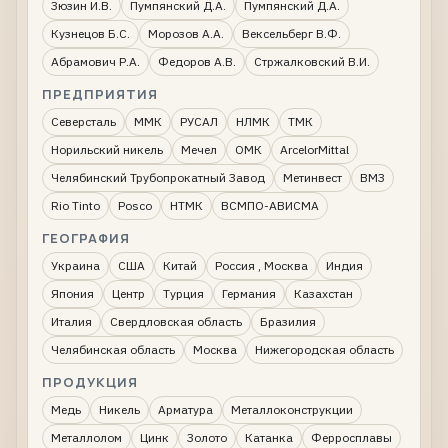
Зюзин И.В.
Пумпянский Д.А.
Пумпянский Д.А.
Кузнецов Б.С.
Морозов А.А.
Вексельберг В.Ф.
Абрамович Р.А.
Федоров А.В.
Стржалковский В.И.
ПРЕДПРИЯТИЯ
Северсталь
ММК
РУСАЛ
НЛМК
ТМК
Норильский никель
Мечел
ОМК
ArcelorMittal
Челябинский Трубопрокатный Завод
Метинвест
ВМЗ
Rio Tinto
Posco
НТМК
ВСМПО-АВИСМА
ГЕОГРАФИЯ
Украина
США
Китай
Россия , Москва
Индия
Япония
Центр
Турция
Германия
Казахстан
Италия
Свердловская область
Бразилия
Челябинская область
Москва
Нижегородская область
ПРОДУКЦИЯ
Медь
Никель
Арматура
Металлоконструкции
Металлолом
Цинк
Золото
Катанка
Ферросплавы