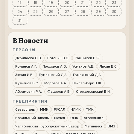
17
18
19
20
21
22
23
24
25
26
27
28
29
30
31
В Новости
ПЕРСОНЫ
Дерипаска О.В.
Потанин В.О.
Рашников В.Ф.
Романов А.Г.
Прохоров А.О.
Усманов А.Б.
Лисин В.С.
Зюзин И.В.
Пумпянский Д.А.
Пумпянский Д.А.
Кузнецов Б.С.
Морозов А.А.
Вексельберг В.Ф.
Абрамович Р.А.
Федоров А.В.
Стржалковский В.И.
ПРЕДПРИЯТИЯ
Северсталь
ММК
РУСАЛ
НЛМК
ТМК
Норильский никель
Мечел
ОМК
ArcelorMittal
Челябинский Трубопрокатный Завод
Метинвест
ВМЗ