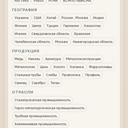
Rio Tinto
Posco
НТМК
ВСМПО-АВИСМА
ГЕОГРАФИЯ
Украина
США
Китай
Россия , Москва
Индия
Япония
Центр
Турция
Германия
Казахстан
Италия
Свердловская область
Бразилия
Челябинская область
Москва
Нижегородская область
ПРОДУКЦИЯ
Медь
Никель
Арматура
Металлоконструкции
Металлолом
Цинк
Золото
Катанка
Ферросплавы
Стальные трубы
Слябы
Проволока
Профиль
Свинец
Серебро
Титан
ОТРАСЛИ
Сталепрокатная промышленность
Горно-металлургическая промышленность
Трубная промышленность
Алюминиевая промышленность