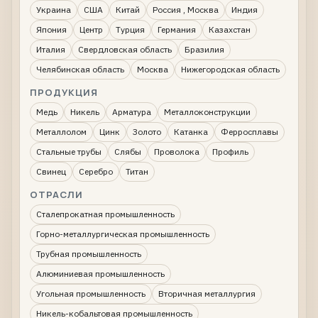
Украина
США
Китай
Россия , Москва
Индия
Япония
Центр
Турция
Германия
Казахстан
Италия
Свердловская область
Бразилия
Челябинская область
Москва
Нижегородская область
ПРОДУКЦИЯ
Медь
Никель
Арматура
Металлоконструкции
Металлолом
Цинк
Золото
Катанка
Ферросплавы
Стальные трубы
Слябы
Проволока
Профиль
Свинец
Серебро
Титан
ОТРАСЛИ
Сталепрокатная промышленность
Горно-металлургическая промышленность
Трубная промышленность
Алюминиевая промышленность
Угольная промышленность
Вторичная металлургия
Никель-кобальтовая промышленность