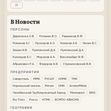
31
В Новости
ПЕРСОНЫ
Дерипаска О.В.
Потанин В.О.
Рашников В.Ф.
Романов А.Г.
Прохоров А.О.
Усманов А.Б.
Лисин В.С.
Зюзин И.В.
Пумпянский Д.А.
Пумпянский Д.А.
Кузнецов Б.С.
Морозов А.А.
Вексельберг В.Ф.
Абрамович Р.А.
Федоров А.В.
Стржалковский В.И.
ПРЕДПРИЯТИЯ
Северсталь
ММК
РУСАЛ
НЛМК
ТМК
Норильский никель
Мечел
ОМК
ArcelorMittal
Челябинский Трубопрокатный Завод
Метинвест
ВМЗ
Rio Tinto
Posco
НТМК
ВСМПО-АВИСМА
ГЕОГРАФИЯ