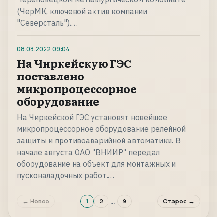
(ЧерМК, ключевой актив компании
"Северсталь").…
08.08.2022
09:04
На Чиркейскую ГЭС
поставлено
микропроцессорное
оборудование
На Чиркейской ГЭС установят новейшее
микропроцессорное оборудование релейной
защиты и противоаварийной автоматики. В
начале августа ОАО "ВНИИР" передал
оборудование на объект для монтажных и
пусконаладочных работ.…
…
← Новее
1
2
9
Старее →