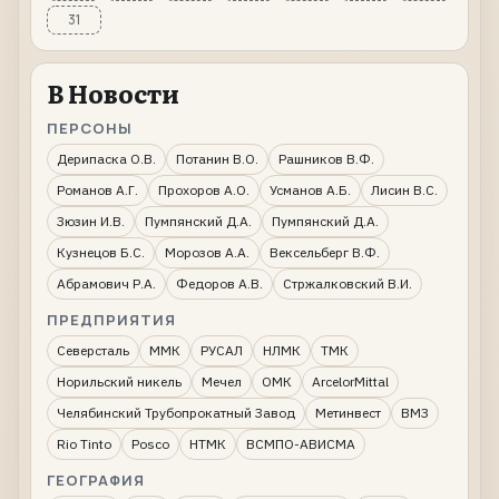
31
В Новости
ПЕРСОНЫ
Дерипаска О.В.
Потанин В.О.
Рашников В.Ф.
Романов А.Г.
Прохоров А.О.
Усманов А.Б.
Лисин В.С.
Зюзин И.В.
Пумпянский Д.А.
Пумпянский Д.А.
Кузнецов Б.С.
Морозов А.А.
Вексельберг В.Ф.
Абрамович Р.А.
Федоров А.В.
Стржалковский В.И.
ПРЕДПРИЯТИЯ
Северсталь
ММК
РУСАЛ
НЛМК
ТМК
Норильский никель
Мечел
ОМК
ArcelorMittal
Челябинский Трубопрокатный Завод
Метинвест
ВМЗ
Rio Tinto
Posco
НТМК
ВСМПО-АВИСМА
ГЕОГРАФИЯ