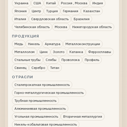
Украина
США
Китай
Россия , Москва
Индия
Япония
Центр
Турция
Германия
Казахстан
Италия
Свердловская область
Бразилия
Челябинская область
Москва
Нижегородская область
ПРОДУКЦИЯ
Медь
Никель
Арматура
Металлоконструкции
Металлолом
Цинк
Золото
Катанка
Ферросплавы
Стальные трубы
Слябы
Проволока
Профиль
Свинец
Серебро
Титан
ОТРАСЛИ
Сталепрокатная промышленность
Горно-металлургическая промышленность
Трубная промышленность
Алюминиевая промышленность
Угольная промышленность
Вторичная металлургия
Никель-кобальтовая промышленность