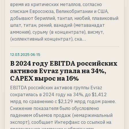
время из критических металлов, согласно
спискам Евросоюза, Великобритании и США,
добывают бериллий, тантал, ниобий, плавиковый
шпат, титан, рений, ванадий (метаванадат
аммония), сурьму (в концентрате), висмут,
(коллективный концентрат), ска…
12.03.2025
06:15
В 2024 году EBITDA российских
активов Evraz упала на 34%,
CAPEX вырос на 16%
EBITDA российских активов группы Evraz
сократилась в 2024 году на 34%, до $1,412
млрд по сравнению с $2,129 млрд годом ранее.
Снижение показателя было обусловлено
падением объемов продаж (немаржинальный
экспорт), сообщает Интерфакс со ссылкой на