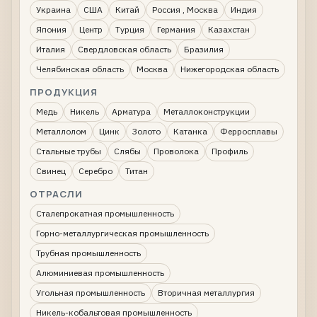
Украина
США
Китай
Россия , Москва
Индия
Япония
Центр
Турция
Германия
Казахстан
Италия
Свердловская область
Бразилия
Челябинская область
Москва
Нижегородская область
ПРОДУКЦИЯ
Медь
Никель
Арматура
Металлоконструкции
Металлолом
Цинк
Золото
Катанка
Ферросплавы
Стальные трубы
Слябы
Проволока
Профиль
Свинец
Серебро
Титан
ОТРАСЛИ
Сталепрокатная промышленность
Горно-металлургическая промышленность
Трубная промышленность
Алюминиевая промышленность
Угольная промышленность
Вторичная металлургия
Никель-кобальтовая промышленность