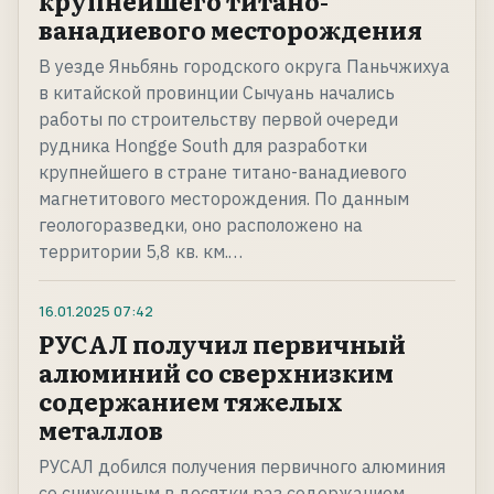
крупнейшего титано-
ванадиевого месторождения
В уезде Яньбянь городского округа Паньчжихуа
в китайской провинции Сычуань начались
работы по строительству первой очереди
рудника Hongge South для разработки
крупнейшего в стране титано-ванадиевого
магнетитового месторождения. По данным
геологоразведки, оно расположено на
территории 5,8 кв. км.…
16.01.2025
07:42
РУСАЛ получил первичный
алюминий со сверхнизким
содержанием тяжелых
металлов
РУСАЛ добился получения первичного алюминия
со сниженным в десятки раз содержанием