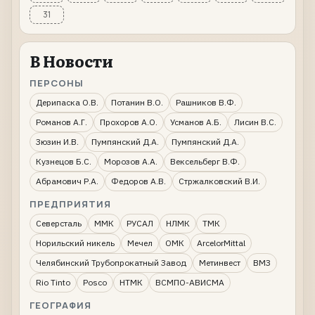
31
В Новости
ПЕРСОНЫ
Дерипаска О.В.
Потанин В.О.
Рашников В.Ф.
Романов А.Г.
Прохоров А.О.
Усманов А.Б.
Лисин В.С.
Зюзин И.В.
Пумпянский Д.А.
Пумпянский Д.А.
Кузнецов Б.С.
Морозов А.А.
Вексельберг В.Ф.
Абрамович Р.А.
Федоров А.В.
Стржалковский В.И.
ПРЕДПРИЯТИЯ
Северсталь
ММК
РУСАЛ
НЛМК
ТМК
Норильский никель
Мечел
ОМК
ArcelorMittal
Челябинский Трубопрокатный Завод
Метинвест
ВМЗ
Rio Tinto
Posco
НТМК
ВСМПО-АВИСМА
ГЕОГРАФИЯ