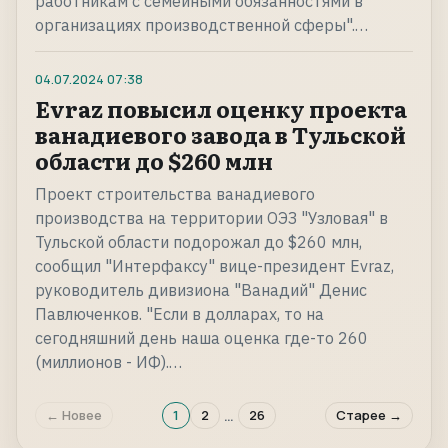
работникам с семейными обязанностями в
организациях производственной сферы".…
04.07.2024
07:38
Evraz повысил оценку проекта
ванадиевого завода в Тульской
области до $260 млн
Проект строительства ванадиевого
производства на территории ОЭЗ "Узловая" в
Тульской области подорожал до $260 млн,
сообщил "Интерфаксу" вице-президент Evraz,
руководитель дивизиона "Ванадий" Денис
Павлюченков. "Если в долларах, то на
сегодняшний день наша оценка где-то 260
(миллионов - ИФ).…
…
← Новее
1
2
26
Старее →