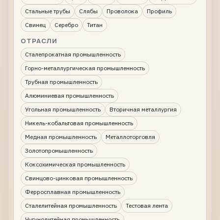
Стальные трубы
Слябы
Проволока
Профиль
Свинец
Серебро
Титан
ОТРАСЛИ
Сталепрокатная промышленность
Горно-металлургическая промышленность
Трубная промышленность
Алюминиевая промышленность
Угольная промышленность
Вторичная металлургия
Никель-кобальтовая промышленность
Медная промышленность
Металлоторговля
Золотопромышленность
Коксохимическая промышленность
Свинцово-цинковая промышленность
Ферросплавная промышленность
Сталелитейная промышленность
Тестовая лента
Чугунолитейная промышленность