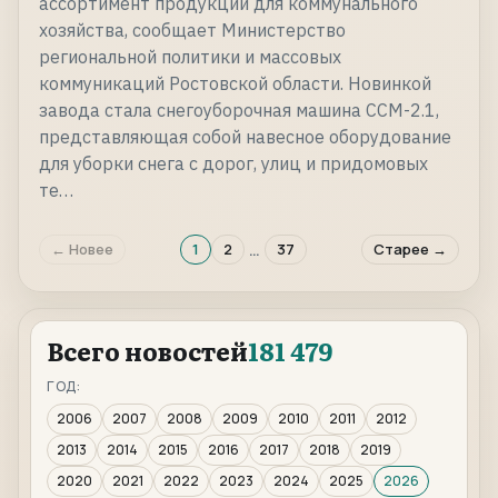
ассортимент продукции для коммунального
хозяйства, сообщает Министерство
региональной политики и массовых
коммуникаций Ростовской области. Новинкой
завода стала снегоуборочная машина ССМ-2.1,
представляющая собой навесное оборудование
для уборки снега с дорог, улиц и придомовых
те…
…
← Новее
1
2
37
Старее →
Всего новостей
181 479
ГОД:
2006
2007
2008
2009
2010
2011
2012
2013
2014
2015
2016
2017
2018
2019
2020
2021
2022
2023
2024
2025
2026