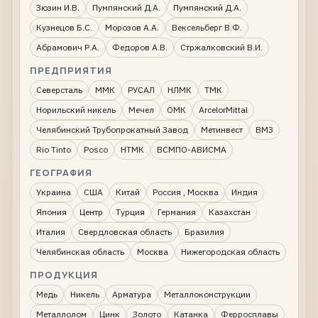
Зюзин И.В.
Пумпянский Д.А.
Пумпянский Д.А.
Кузнецов Б.С.
Морозов А.А.
Вексельберг В.Ф.
Абрамович Р.А.
Федоров А.В.
Стржалковский В.И.
ПРЕДПРИЯТИЯ
Северсталь
ММК
РУСАЛ
НЛМК
ТМК
Норильский никель
Мечел
ОМК
ArcelorMittal
Челябинский Трубопрокатный Завод
Метинвест
ВМЗ
Rio Tinto
Posco
НТМК
ВСМПО-АВИСМА
ГЕОГРАФИЯ
Украина
США
Китай
Россия , Москва
Индия
Япония
Центр
Турция
Германия
Казахстан
Италия
Свердловская область
Бразилия
Челябинская область
Москва
Нижегородская область
ПРОДУКЦИЯ
Медь
Никель
Арматура
Металлоконструкции
Металлолом
Цинк
Золото
Катанка
Ферросплавы