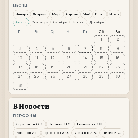
МЕСЯЦ:
Январь
Февраль
Март
Апрель
Май
Июнь
Июль
Август
Сентябрь
Октябрь
Ноябрь
Декабрь
Пн
Вт
Ср
Чт
Пт
Сб
Вс
1
2
3
4
5
6
7
8
9
10
11
12
13
14
15
16
17
18
19
20
21
22
23
24
25
26
27
28
29
30
31
В Новости
ПЕРСОНЫ
Дерипаска О.В.
Потанин В.О.
Рашников В.Ф.
Романов А.Г.
Прохоров А.О.
Усманов А.Б.
Лисин В.С.