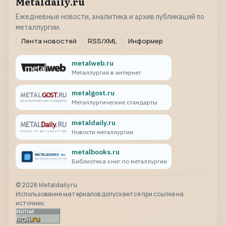
Metaldaily.ru
Ежедневные новости, аналитика и архив публикаций по
металлургии.
Лента новостей
RSS/XML
Информер
metalweb.ru
Металлургия в интернет
metalgost.ru
Металлургические стандарты
metaldaily.ru
Новости металлургии
metalbooks.ru
Библиотека книг по металлургии
©
2026
Metaldaily.ru
Использование материалов допускается при ссылке на
источник.