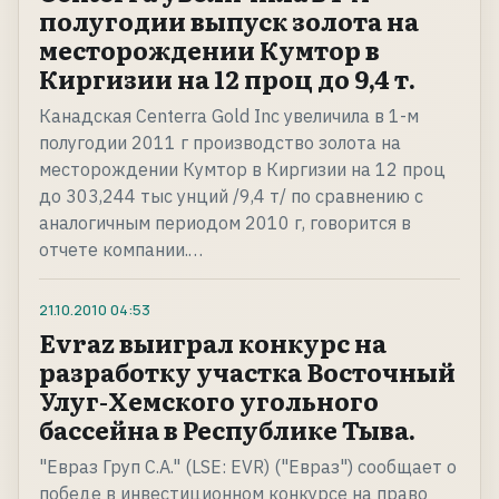
полугодии выпуск золота на
месторождении Кумтор в
Киргизии на 12 проц до 9,4 т.
Канадская Centerra Gold Inc увеличила в 1-м
полугодии 2011 г производство золота на
месторождении Кумтор в Киргизии на 12 проц
до 303,244 тыс унций /9,4 т/ по сравнению с
аналогичным периодом 2010 г, говорится в
отчете компании.…
21.10.2010
04:53
Evraz выиграл конкурс на
разработку участка Восточный
Улуг-Хемского угольного
бассейна в Республике Тыва.
"Евраз Груп С.А." (LSE: EVR) ("Евраз") сообщает о
победе в инвестиционном конкурсе на право