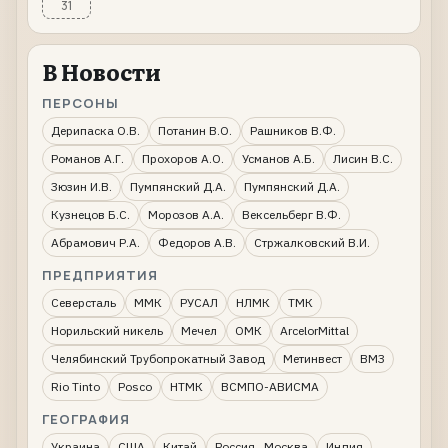
31
В Новости
ПЕРСОНЫ
Дерипаска О.В.
Потанин В.О.
Рашников В.Ф.
Романов А.Г.
Прохоров А.О.
Усманов А.Б.
Лисин В.С.
Зюзин И.В.
Пумпянский Д.А.
Пумпянский Д.А.
Кузнецов Б.С.
Морозов А.А.
Вексельберг В.Ф.
Абрамович Р.А.
Федоров А.В.
Стржалковский В.И.
ПРЕДПРИЯТИЯ
Северсталь
ММК
РУСАЛ
НЛМК
ТМК
Норильский никель
Мечел
ОМК
ArcelorMittal
Челябинский Трубопрокатный Завод
Метинвест
ВМЗ
Rio Tinto
Posco
НТМК
ВСМПО-АВИСМА
ГЕОГРАФИЯ
Украина
США
Китай
Россия , Москва
Индия