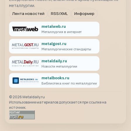
металлургии.
Лента новостей
RSS/XML
Информер
metalweb.ru
Металлургия в интернет
metalgost.ru
Металлургические стандарты
metaldaily.ru
Новости металлургии
metalbooks.ru
Библиотека книг по металлургии
©
2026
Metaldaily.ru
Использование материалов допускается при ссылке на
источник.