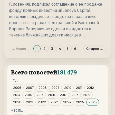
(Словения), подписал соглашение о ее продаже
фонду прямых инвестиций Innova Capital,
который вкладывает средства в различные
проекты в странах Центральной и Восточной
Европы. Завершение сделки ожидается в
течение ближайших девяти месяцев.…
← Новее
1
2
3
4
5
6
Старее →
Всего новостей
181 479
ГОД:
2006
2007
2008
2009
2010
2011
2012
2013
2014
2015
2016
2017
2018
2019
2020
2021
2022
2023
2024
2025
2026
МЕСЯЦ: