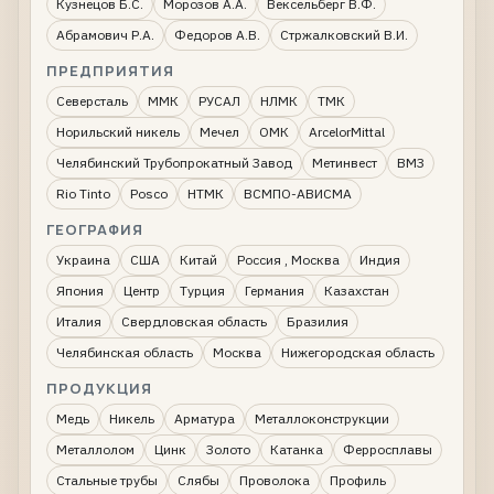
Кузнецов Б.С.
Морозов А.А.
Вексельберг В.Ф.
Абрамович Р.А.
Федоров А.В.
Стржалковский В.И.
ПРЕДПРИЯТИЯ
Северсталь
ММК
РУСАЛ
НЛМК
ТМК
Норильский никель
Мечел
ОМК
ArcelorMittal
Челябинский Трубопрокатный Завод
Метинвест
ВМЗ
Rio Tinto
Posco
НТМК
ВСМПО-АВИСМА
ГЕОГРАФИЯ
Украина
США
Китай
Россия , Москва
Индия
Япония
Центр
Турция
Германия
Казахстан
Италия
Свердловская область
Бразилия
Челябинская область
Москва
Нижегородская область
ПРОДУКЦИЯ
Медь
Никель
Арматура
Металлоконструкции
Металлолом
Цинк
Золото
Катанка
Ферросплавы
Стальные трубы
Слябы
Проволока
Профиль