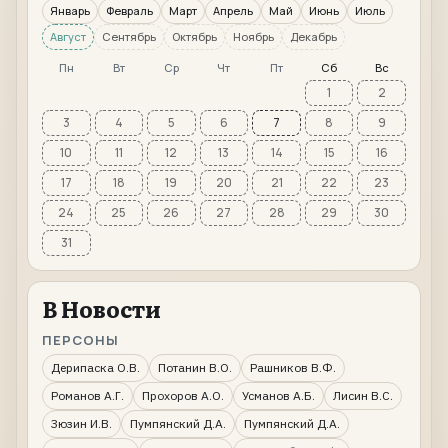
Январь
Февраль
Март
Апрель
Май
Июнь
Июль
Август
Сентябрь
Октябрь
Ноябрь
Декабрь
Пн
Вт
Ср
Чт
Пт
Сб
Вс
1
2
3
4
5
6
7
8
9
10
11
12
13
14
15
16
17
18
19
20
21
22
23
24
25
26
27
28
29
30
31
В Новости
ПЕРСОНЫ
Дерипаска О.В.
Потанин В.О.
Рашников В.Ф.
Романов А.Г.
Прохоров А.О.
Усманов А.Б.
Лисин В.С.
Зюзин И.В.
Пумпянский Д.А.
Пумпянский Д.А.