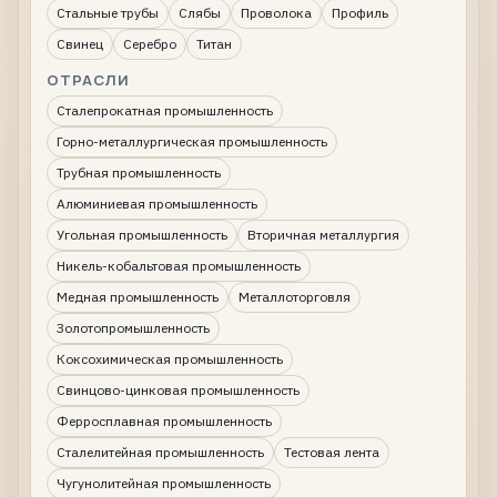
Стальные трубы
Слябы
Проволока
Профиль
Свинец
Серебро
Титан
ОТРАСЛИ
Сталепрокатная промышленность
Горно-металлургическая промышленность
Трубная промышленность
Алюминиевая промышленность
Угольная промышленность
Вторичная металлургия
Никель-кобальтовая промышленность
Медная промышленность
Металлоторговля
Золотопромышленность
Коксохимическая промышленность
Свинцово-цинковая промышленность
Ферросплавная промышленность
Сталелитейная промышленность
Тестовая лента
Чугунолитейная промышленность