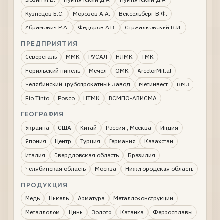
Кузнецов Б.С.
Морозов А.А.
Вексельберг В.Ф.
Абрамович Р.А.
Федоров А.В.
Стржалковский В.И.
ПРЕДПРИЯТИЯ
Северсталь
ММК
РУСАЛ
НЛМК
ТМК
Норильский никель
Мечел
ОМК
ArcelorMittal
Челябинский Трубопрокатный Завод
Метинвест
ВМЗ
Rio Tinto
Posco
НТМК
ВСМПО-АВИСМА
ГЕОГРАФИЯ
Украина
США
Китай
Россия , Москва
Индия
Япония
Центр
Турция
Германия
Казахстан
Италия
Свердловская область
Бразилия
Челябинская область
Москва
Нижегородская область
ПРОДУКЦИЯ
Медь
Никель
Арматура
Металлоконструкции
Металлолом
Цинк
Золото
Катанка
Ферросплавы