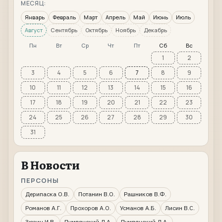
МЕСЯЦ:
Январь
Февраль
Март
Апрель
Май
Июнь
Июль
Август
Сентябрь
Октябрь
Ноябрь
Декабрь
Пн
Вт
Ср
Чт
Пт
Сб
Вс
1
2
3
4
5
6
7
8
9
10
11
12
13
14
15
16
17
18
19
20
21
22
23
24
25
26
27
28
29
30
31
В Новости
ПЕРСОНЫ
Дерипаска О.В.
Потанин В.О.
Рашников В.Ф.
Романов А.Г.
Прохоров А.О.
Усманов А.Б.
Лисин В.С.
Зюзин И.В.
Пумпянский Д.А.
Пумпянский Д.А.