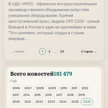
В ОДК-УМПО - Уфимском моторостроительном
производственном объединении запустили
уникальное оборудование. Горячий
изостатический пресс, модель ГИП 2200 - самый
большой в России и один из крупнейших в мире.
"Это комплекс, который создан в стране
впервые.…
…
← Новее
1
2
23
Старее →
Всего новостей
181 479
ГОД:
2006
2007
2008
2009
2010
2011
2012
2013
2014
2015
2016
2017
2018
2019
2020
2021
2022
2023
2024
2025
2026