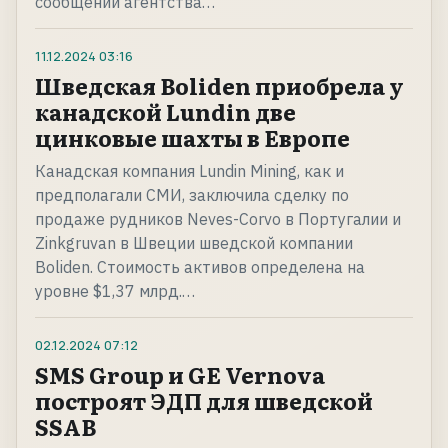
сообщении агентства…
11.12.2024
03:16
Шведская Boliden приобрела у
канадской Lundin две
цинковые шахты в Европе
Канадская компания Lundin Mining, как и
предполагали СМИ, заключила сделку по
продаже рудников Neves-Corvo в Португалии и
Zinkgruvan в Швеции шведской компании
Boliden. Стоимость активов определена на
уровне $1,37 млрд.…
02.12.2024
07:12
SMS Group и GE Vernova
построят ЭДП для шведской
SSAB