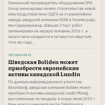
Германский производитель оборудования SMS
Group анонсировал начало строительства новой
электродуговой печи (ЭДП) на сталелитейном
заводе шведской компании SSAB в Укселесунде,
лен Седерманланд, Швеция. Старт работ
запланирован на первую половину 2026 г., а
запуск печи ожидается в четвертом квартале
того же года.…
19.11.2024
03:12
Шведская Boliden может
приобрести европейские
активы канадской Lundin
По данным информационного агентства
Bloomberg, шведская компания Boliden может
приобрести активы канадской Lundin Mining,
выставленные на продажу в конце июня 2024 г.
Речь идет о цинковой шахте Zinkgruvan в