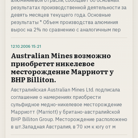
алюминиевой отрасли, сообщает об основных
результатах производственной деятельности за
девять месяцев текущего года. Основные
результаты * Объем производства алюминия
вырос на 2% по сравнению с аналогичным пер
12.10.2006
15:21
Australian Mines возможно
приобретет никелевое
месторождение Марриотт у
BHP Billiton.
Австралийская Australian Mines Ltd. подписала
соглашение о намерениях приобрести
сульфидное медно-никелевое месторождение
Марриотт (Marriott) у британо-австралийской
BHP Billiton Group. Месторождение расположено
в шт.Западная Австралия, в 70 км к югу от м