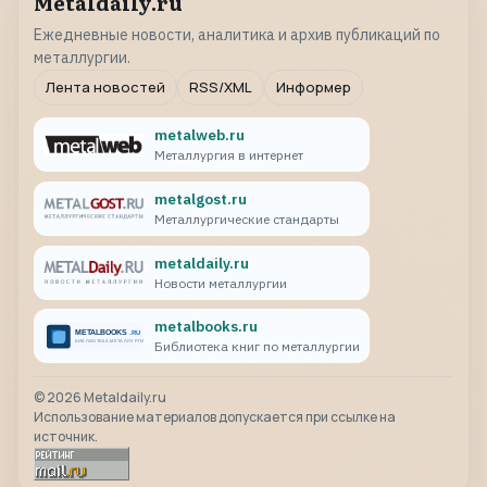
Metaldaily.ru
Ежедневные новости, аналитика и архив публикаций по
металлургии.
Лента новостей
RSS/XML
Информер
metalweb.ru
Металлургия в интернет
metalgost.ru
Металлургические стандарты
metaldaily.ru
Новости металлургии
metalbooks.ru
Библиотека книг по металлургии
©
2026
Metaldaily.ru
Использование материалов допускается при ссылке на
источник.