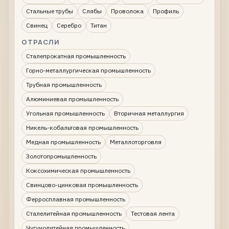
Стальные трубы
Слябы
Проволока
Профиль
Свинец
Серебро
Титан
ОТРАСЛИ
Сталепрокатная промышленность
Горно-металлургическая промышленность
Трубная промышленность
Алюминиевая промышленность
Угольная промышленность
Вторичная металлургия
Никель-кобальтовая промышленность
Медная промышленность
Металлоторговля
Золотопромышленность
Коксохимическая промышленность
Свинцово-цинковая промышленность
Ферросплавная промышленность
Сталелитейная промышленность
Тестовая лента
Чугунолитейная промышленность