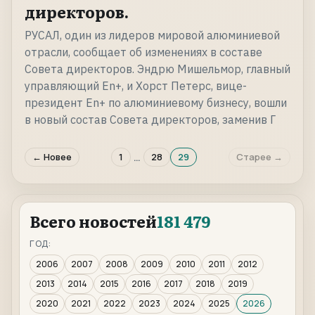
директоров.
РУСАЛ, один из лидеров мировой алюминиевой
отрасли, сообщает об изменениях в составе
Совета директоров. Эндрю Мишельмор, главный
управляющий En+, и Хорст Петерс, вице-
президент En+ по алюминиевому бизнесу, вошли
в новый состав Совета директоров, заменив Г
…
← Новее
1
28
29
Старее →
Всего новостей
181 479
ГОД:
2006
2007
2008
2009
2010
2011
2012
2013
2014
2015
2016
2017
2018
2019
2020
2021
2022
2023
2024
2025
2026