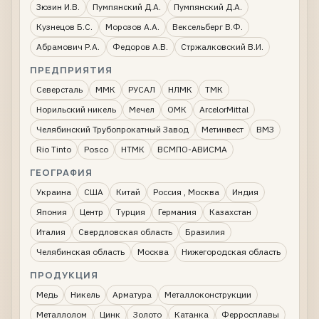
Зюзин И.В.
Пумпянский Д.А.
Пумпянский Д.А.
Кузнецов Б.С.
Морозов А.А.
Вексельберг В.Ф.
Абрамович Р.А.
Федоров А.В.
Стржалковский В.И.
ПРЕДПРИЯТИЯ
Северсталь
ММК
РУСАЛ
НЛМК
ТМК
Норильский никель
Мечел
ОМК
ArcelorMittal
Челябинский Трубопрокатный Завод
Метинвест
ВМЗ
Rio Tinto
Posco
НТМК
ВСМПО-АВИСМА
ГЕОГРАФИЯ
Украина
США
Китай
Россия , Москва
Индия
Япония
Центр
Турция
Германия
Казахстан
Италия
Свердловская область
Бразилия
Челябинская область
Москва
Нижегородская область
ПРОДУКЦИЯ
Медь
Никель
Арматура
Металлоконструкции
Металлолом
Цинк
Золото
Катанка
Ферросплавы