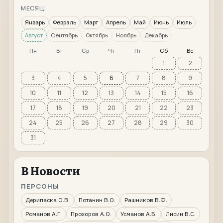
МЕСЯЦ:
Январь
Февраль
Март
Апрель
Май
Июнь
Июль
Август
Сентябрь
Октябрь
Ноябрь
Декабрь
Пн
Вт
Ср
Чт
Пт
Сб
Вс
1
2
3
4
5
6
7
8
9
10
11
12
13
14
15
16
17
18
19
20
21
22
23
24
25
26
27
28
29
30
31
В Новости
ПЕРСОНЫ
Дерипаска О.В.
Потанин В.О.
Рашников В.Ф.
Романов А.Г.
Прохоров А.О.
Усманов А.Б.
Лисин В.С.