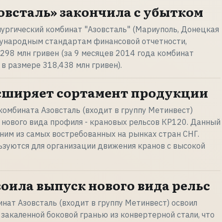
зовсталь» закончила с убытком
ургический комбинат "Азовсталь" (Мариуполь, Донецкая
дународным стандартам финансовой отчетности,
,298 млн гривен (за 9 месяцев 2014 года комбинат
в размере 318,438 млн гривен).
сширяет сортамент продукции
комбината Азовсталь (входит в группу Метинвест)
нового вида профиля - крановых рельсов КР120. Данный
дним из самых востребованных на рынках стран СНГ.
ьзуются для организации движения кранов с высокой
воила выпуск нового вида рельс
нат Азовсталь (входит в группу Метинвест) освоил
 закаленной боковой гранью из конвертерной стали, что