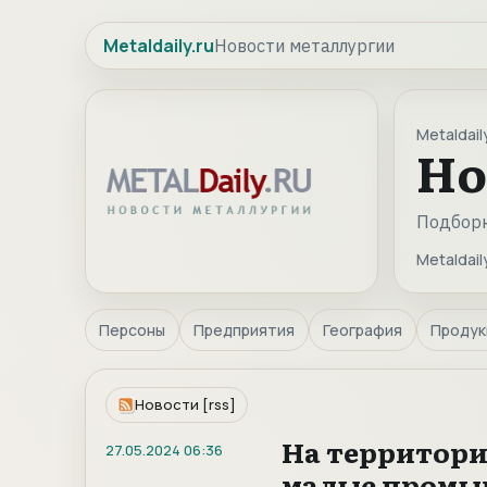
Metaldaily.ru
Новости металлургии
Metaldaily
Но
Подборк
Metaldaily
Персоны
Предприятия
География
Продук
Новости [rss]
На территори
27.05.2024
06:36
малые промы