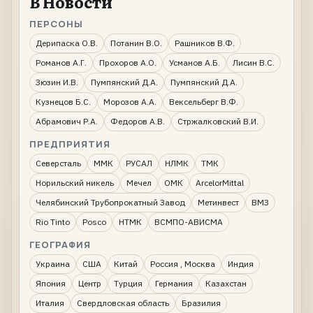
В Новости
ПЕРСОНЫ
Дерипаска О.В.
Потанин В.О.
Рашников В.Ф.
Романов А.Г.
Прохоров А.О.
Усманов А.Б.
Лисин В.С.
Зюзин И.В.
Пумпянский Д.А.
Пумпянский Д.А.
Кузнецов Б.С.
Морозов А.А.
Вексельберг В.Ф.
Абрамович Р.А.
Федоров А.В.
Стржалковский В.И.
ПРЕДПРИЯТИЯ
Северсталь
ММК
РУСАЛ
НЛМК
ТМК
Норильский никель
Мечел
ОМК
ArcelorMittal
Челябинский Трубопрокатный Завод
Метинвест
ВМЗ
Rio Tinto
Posco
НТМК
ВСМПО-АВИСМА
ГЕОГРАФИЯ
Украина
США
Китай
Россия , Москва
Индия
Япония
Центр
Турция
Германия
Казахстан
Италия
Свердловская область
Бразилия