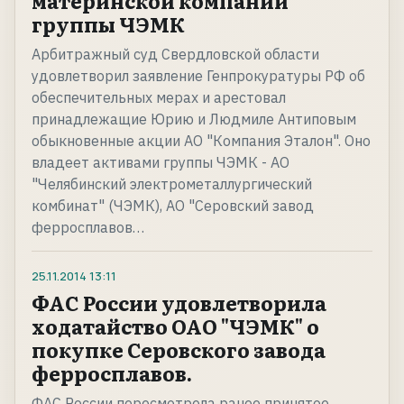
материнской компании
группы ЧЭМК
Арбитражный суд Свердловской области
удовлетворил заявление Генпрокуратуры РФ об
обеспечительных мерах и арестовал
принадлежащие Юрию и Людмиле Антиповым
обыкновенные акции АО "Компания Эталон". Оно
владеет активами группы ЧЭМК - АО
"Челябинский электрометаллургический
комбинат" (ЧЭМК), АО "Серовский завод
ферросплавов…
25.11.2014
13:11
ФАС России удовлетворила
ходатайство ОАО "ЧЭМК" о
покупке Серовского завода
ферросплавов.
ФАС России пересмотрела ранее принятое