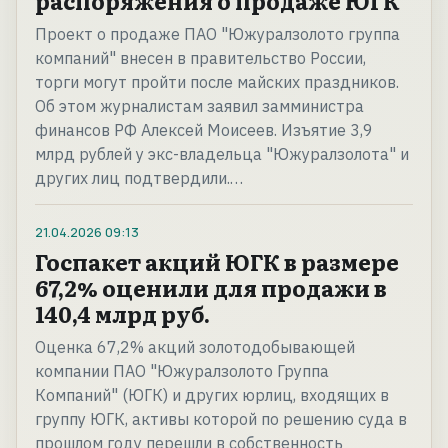
распоряжения о продаже ЮГК
Проект о продаже ПАО "Южуралзолото группа
компаний" внесен в правительство России,
торги могут пройти после майских праздников.
Об этом журналистам заявил замминистра
финансов РФ Алексей Моисеев. Изъятие 3,9
млрд рублей у экс-владельца "Южуралзолота" и
других лиц подтвердили.…
21.04.2026
09:13
Госпакет акций ЮГК в размере
67,2% оценили для продажи в
140,4 млрд руб.
Оценка 67,2% акций золотодобывающей
компании ПАО "Южуралзолото Группа
Компаний" (ЮГК) и других юрлиц, входящих в
группу ЮГК, активы которой по решению суда в
прошлом году перешли в собственность