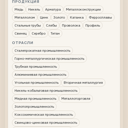
ПРОДУКЦИЯ
Медь
Никель
Арматура
Металлоконструкции
Металлолом
Цинк
Золото
Катанка
Ферросплавы
Стальные трубы
Слябы
Проволока
Профиль
Свинец
Серебро
Титан
ОТРАСЛИ
Сталепрокатная промышленность
Горно-металлургическая промышленность
Трубная промышленность
Алюминиевая промышленность
Угольная промышленность
Вторичная металлургия
Никель-кобальтовая промышленность
Медная промышленность
Металлоторговля
Золотопромышленность
Коксохимическая промышленность
Свинцово-цинковая промышленность