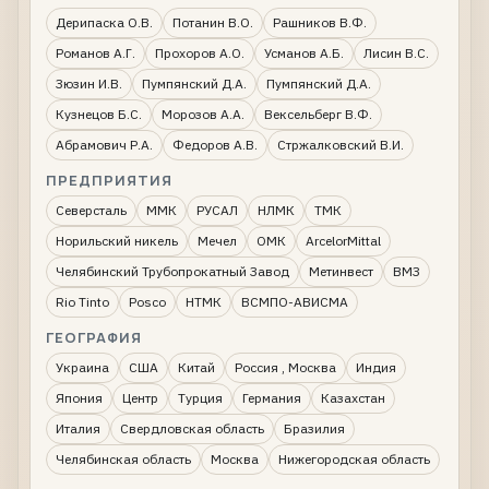
Дерипаска О.В.
Потанин В.О.
Рашников В.Ф.
Романов А.Г.
Прохоров А.О.
Усманов А.Б.
Лисин В.С.
Зюзин И.В.
Пумпянский Д.А.
Пумпянский Д.А.
Кузнецов Б.С.
Морозов А.А.
Вексельберг В.Ф.
Абрамович Р.А.
Федоров А.В.
Стржалковский В.И.
ПРЕДПРИЯТИЯ
Северсталь
ММК
РУСАЛ
НЛМК
ТМК
Норильский никель
Мечел
ОМК
ArcelorMittal
Челябинский Трубопрокатный Завод
Метинвест
ВМЗ
Rio Tinto
Posco
НТМК
ВСМПО-АВИСМА
ГЕОГРАФИЯ
Украина
США
Китай
Россия , Москва
Индия
Япония
Центр
Турция
Германия
Казахстан
Италия
Свердловская область
Бразилия
Челябинская область
Москва
Нижегородская область