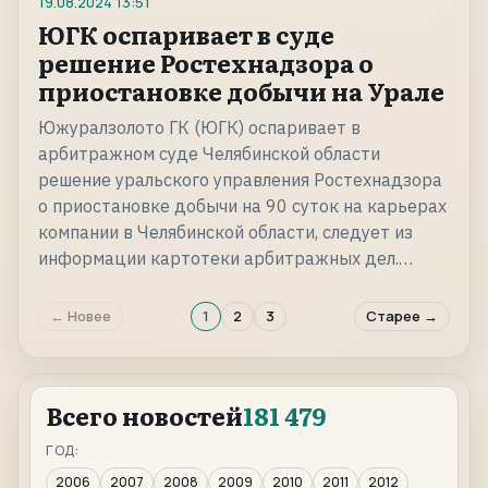
19.08.2024
13:51
ЮГК оспаривает в суде
решение Ростехнадзора о
приостановке добычи на Урале
Южуралзолото ГК (ЮГК) оспаривает в
арбитражном суде Челябинской области
решение уральского управления Ростехнадзора
о приостановке добычи на 90 суток на карьерах
компании в Челябинской области, следует из
информации картотеки арбитражных дел.…
← Новее
1
2
3
Старее →
Всего новостей
181 479
ГОД:
2006
2007
2008
2009
2010
2011
2012