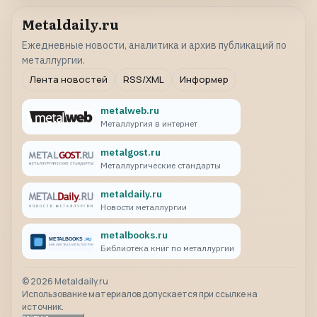
Metaldaily.ru
Ежедневные новости, аналитика и архив публикаций по
металлургии.
Лента новостей
RSS/XML
Информер
metalweb.ru
Металлургия в интернет
metalgost.ru
Металлургические стандарты
metaldaily.ru
Новости металлургии
metalbooks.ru
Библиотека книг по металлургии
©
2026
Metaldaily.ru
Использование материалов допускается при ссылке на
источник.