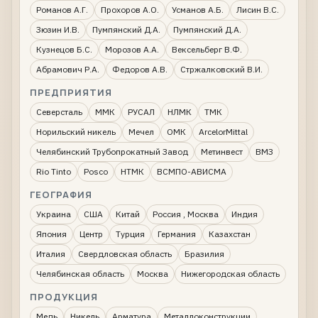
Романов А.Г.
Прохоров А.О.
Усманов А.Б.
Лисин В.С.
Зюзин И.В.
Пумпянский Д.А.
Пумпянский Д.А.
Кузнецов Б.С.
Морозов А.А.
Вексельберг В.Ф.
Абрамович Р.А.
Федоров А.В.
Стржалковский В.И.
ПРЕДПРИЯТИЯ
Северсталь
ММК
РУСАЛ
НЛМК
ТМК
Норильский никель
Мечел
ОМК
ArcelorMittal
Челябинский Трубопрокатный Завод
Метинвест
ВМЗ
Rio Tinto
Posco
НТМК
ВСМПО-АВИСМА
ГЕОГРАФИЯ
Украина
США
Китай
Россия , Москва
Индия
Япония
Центр
Турция
Германия
Казахстан
Италия
Свердловская область
Бразилия
Челябинская область
Москва
Нижегородская область
ПРОДУКЦИЯ
Медь
Никель
Арматура
Металлоконструкции