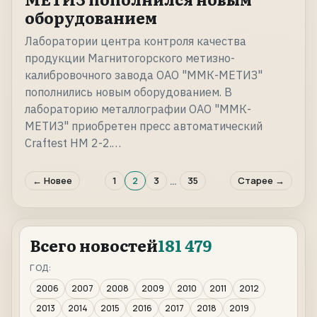
оборудованием
Лаборатории центра контроля качества
продукции Магнитогорского метизно-
калибровочного завода ОАО "ММК-МЕТИЗ"
пополнились новым оборудованием. В
лабораторию металлографии ОАО "ММК-
МЕТИЗ" приобретен пресс автоматический
Craftest HM 2-2.…
…
← Новее
1
2
3
35
Старее →
Всего новостей
181 479
ГОД:
2006
2007
2008
2009
2010
2011
2012
2013
2014
2015
2016
2017
2018
2019