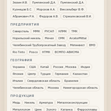
Зюзин И.В.
Пумпянский Д.А.
Пумпянский Д.А.
Кузнецов Б.С.
Морозов А.А.
Вексельберг В.Ф.
Абрамович Р.А.
Федоров А.В.
Стржалковский В.И.
ПРЕДПРИЯТИЯ
Северсталь
ММК
РУСАЛ
НЛМК
ТМК
Норильский никель
Мечел
ОМК
ArcelorMittal
Челябинский Трубопрокатный Завод
Метинвест
ВМЗ
Rio Tinto
Posco
НТМК
ВСМПО-АВИСМА
ГЕОГРАФИЯ
Украина
США
Китай
Россия , Москва
Индия
Япония
Центр
Турция
Германия
Казахстан
Италия
Свердловская область
Бразилия
Челябинская область
Москва
Нижегородская область
ПРОДУКЦИЯ
Медь
Никель
Арматура
Металлоконструкции
Металлолом
Цинк
Золото
Катанка
Ферросплавы