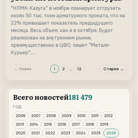
"НЛМК-Калуга" в ноябре планирует отгрузить
около 50 тыс. тонн арматурного проката, что на
22% превышает показатель предыдущего
месяца. Весь объем, как и в октябре, будет
реализован на внутреннем рынке,
преимущественно в ЦФО, пишет "Металл-
Курьер".…
…
← Новее
1
2
12
Старее →
Всего новостей
181 479
ГОД:
2006
2007
2008
2009
2010
2011
2012
2013
2014
2015
2016
2017
2018
2019
2020
2021
2022
2023
2024
2025
2026