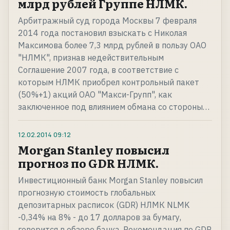
млрд рублей Группе НЛМК.
Арбитражный суд города Москвы 7 февраля
2014 года постановил взыскать с Николая
Максимова более 7,3 млрд рублей в пользу ОАО
"НЛМК", признав недействительным
Соглашение 2007 года, в соответствие с
которым НЛМК приобрел контрольный пакет
(50%+1) акций ОАО "Макси-Групп", как
заключенное под влиянием обмана со стороны…
12.02.2014
09:12
Morgan Stanley повысил
прогноз по GDR НЛМК.
Инвестиционный банк Morgan Stanley повысил
прогнозную стоимость глобальных
депозитарных расписок (GDR) НЛМК NLMK
-0,34% на 8% - до 17 долларов за бумагу,
говорится в обзоре банка. Рекомендация по GDR