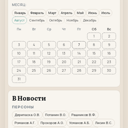
МЕСЯЦ:
Январь
Февраль
Март
Апрель
Май
Июнь
Июль
Август
Сентябрь
Октябрь
Ноябрь
Декабрь
Пн
Вт
Ср
Чт
Пт
Сб
Вс
1
2
3
4
5
6
7
8
9
10
11
12
13
14
15
16
17
18
19
20
21
22
23
24
25
26
27
28
29
30
31
В Новости
ПЕРСОНЫ
Дерипаска О.В.
Потанин В.О.
Рашников В.Ф.
Романов А.Г.
Прохоров А.О.
Усманов А.Б.
Лисин В.С.