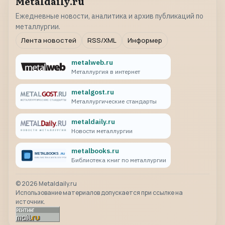
Metaldaily.ru
Ежедневные новости, аналитика и архив публикаций по
металлургии.
Лента новостей
RSS/XML
Информер
metalweb.ru
Металлургия в интернет
metalgost.ru
Металлургические стандарты
metaldaily.ru
Новости металлургии
metalbooks.ru
Библиотека книг по металлургии
©
2026
Metaldaily.ru
Использование материалов допускается при ссылке на
источник.