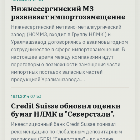
Нижнесергинский МЗ
развивает импортозамещение
Нижнесергинский метизно-металлургический
завод (НСММЗ, входит в Группу НЛМК ) и
Уралмашзавод договорились о взаимовыгодном
сотрудничестве в сфере импортозамещения. В
настоящее время между компаниями идут
переговоры о возможности замещения части
импортных поставок запасных частей
продукцией Уралмашзавода.…
18.11.2014
07:53
Credit Suisse обновил оценки
бумаг НЛМК и "Северстали".
Инвестиционный банк Credit Suisse понизил
рекомендацию по глобальным депозитарным
распискам (GDR) "Северстали" - до уровня