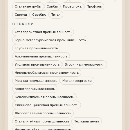
Стальные трубы
Слябы
Проволока
Профиль
Свинец
Серебро
Титан
ОТРАСЛИ
Сталепрокатная промышленность
Горно-металлургическая промышленность
Трубная промышленность
Алюминиевая промышленность
Угольная промышленность
Вторичная металлургия
Никель-кобальтовая промышленность
Медная промышленность
Металлоторговля
Золотопромышленность
Коксохимическая промышленность
Свинцово-цинковая промышленность
Ферросплавная промышленность
Сталелитейная промышленность
Тестовая лента
Чугунолитейная промышленность