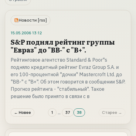
Новости [rss]
15.05.2006
13:12
S&P поднял рейтинг группы
"Евраз" до "BB-" с "B+".
Рейтинговое агентство Standard & Poor"s
подняло кредитный рейтинг Evraz Group S.A. и
его 100-процентной "дочки" Mastercroft Ltd. до
"BB-" с "B+". Об этом говорится в сообщении S&P.
Прогноз рейтинга - "стабильный". Такое
решение было принято в связи с в
…
← Новее
1
37
38
Старее →