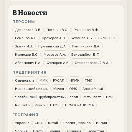
В Новости
ПЕРСОНЫ
Дерипаска О.В.
Потанин В.О.
Рашников В.Ф.
Романов А.Г.
Прохоров А.О.
Усманов А.Б.
Лисин В.С.
Зюзин И.В.
Пумпянский Д.А.
Пумпянский Д.А.
Кузнецов Б.С.
Морозов А.А.
Вексельберг В.Ф.
Абрамович Р.А.
Федоров А.В.
Стржалковский В.И.
ПРЕДПРИЯТИЯ
Северсталь
ММК
РУСАЛ
НЛМК
ТМК
Норильский никель
Мечел
ОМК
ArcelorMittal
Челябинский Трубопрокатный Завод
Метинвест
ВМЗ
Rio Tinto
Posco
НТМК
ВСМПО-АВИСМА
ГЕОГРАФИЯ
Украина
США
Китай
Россия , Москва
Индия
Япония
Центр
Турция
Германия
Казахстан