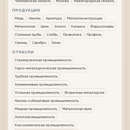
Челябинская область
Москва
Нижегородская область
ПРОДУКЦИЯ
Медь
Никель
Арматура
Металлоконструкции
Металлолом
Цинк
Золото
Катанка
Ферросплавы
Стальные трубы
Слябы
Проволока
Профиль
Свинец
Серебро
Титан
ОТРАСЛИ
Сталепрокатная промышленность
Горно-металлургическая промышленность
Трубная промышленность
Алюминиевая промышленность
Угольная промышленность
Вторичная металлургия
Никель-кобальтовая промышленность
Медная промышленность
Металлоторговля
Золотопромышленность
Коксохимическая промышленность