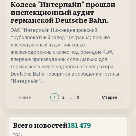
Колеса "Интерпайп" прошли
инспекционный аудит
германской Deutsche Bahn.
ОАО "Интерпайп Нижнеднепровский
трубопрокатный завод" (Украина) прошло
инспекционный аудит чистовых
железнодорожных колес под брендом KLW,
впервые произведенных специально для
германского железнодорожного оператора
Deutsche Bahn, говорится в сообщении группы
"Интерпайп".…
…
← Новее
1
2
9
Старее →
Всего новостей
181 479
ГОД: