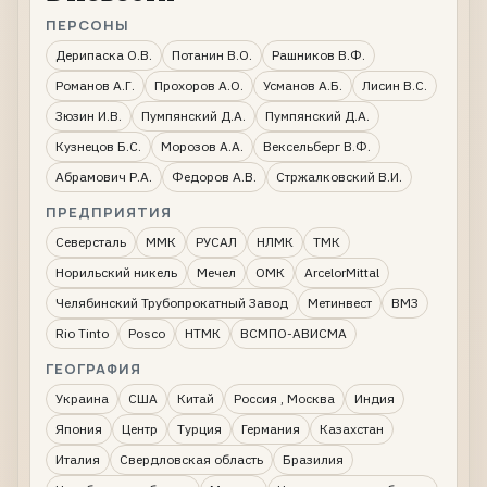
ПЕРСОНЫ
Дерипаска О.В.
Потанин В.О.
Рашников В.Ф.
Романов А.Г.
Прохоров А.О.
Усманов А.Б.
Лисин В.С.
Зюзин И.В.
Пумпянский Д.А.
Пумпянский Д.А.
Кузнецов Б.С.
Морозов А.А.
Вексельберг В.Ф.
Абрамович Р.А.
Федоров А.В.
Стржалковский В.И.
ПРЕДПРИЯТИЯ
Северсталь
ММК
РУСАЛ
НЛМК
ТМК
Норильский никель
Мечел
ОМК
ArcelorMittal
Челябинский Трубопрокатный Завод
Метинвест
ВМЗ
Rio Tinto
Posco
НТМК
ВСМПО-АВИСМА
ГЕОГРАФИЯ
Украина
США
Китай
Россия , Москва
Индия
Япония
Центр
Турция
Германия
Казахстан
Италия
Свердловская область
Бразилия