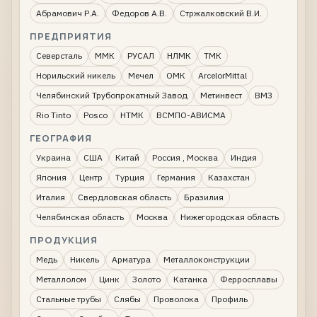
Абрамович Р.А.
Федоров А.В.
Стржалковский В.И.
ПРЕДПРИЯТИЯ
Северсталь
ММК
РУСАЛ
НЛМК
ТМК
Норильский никель
Мечел
ОМК
ArcelorMittal
Челябинский Трубопрокатный Завод
Метинвест
ВМЗ
Rio Tinto
Posco
НТМК
ВСМПО-АВИСМА
ГЕОГРАФИЯ
Украина
США
Китай
Россия , Москва
Индия
Япония
Центр
Турция
Германия
Казахстан
Италия
Свердловская область
Бразилия
Челябинская область
Москва
Нижегородская область
ПРОДУКЦИЯ
Медь
Никель
Арматура
Металлоконструкции
Металлолом
Цинк
Золото
Катанка
Ферросплавы
Стальные трубы
Слябы
Проволока
Профиль