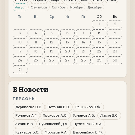
Август
Сентябрь
Октябрь
Ноябрь
Декабрь
Пн
Вт
Ср
Чт
Пт
Сб
Вс
1
2
3
4
5
6
7
8
9
10
11
12
13
14
15
16
17
18
19
20
21
22
23
24
25
26
27
28
29
30
31
В Новости
ПЕРСОНЫ
Дерипаска О.В.
Потанин В.О.
Рашников В.Ф.
Романов А.Г.
Прохоров А.О.
Усманов А.Б.
Лисин В.С.
Зюзин И.В.
Пумпянский Д.А.
Пумпянский Д.А.
Кузнецов Б.С.
Морозов А.А.
Вексельберг В.Ф.