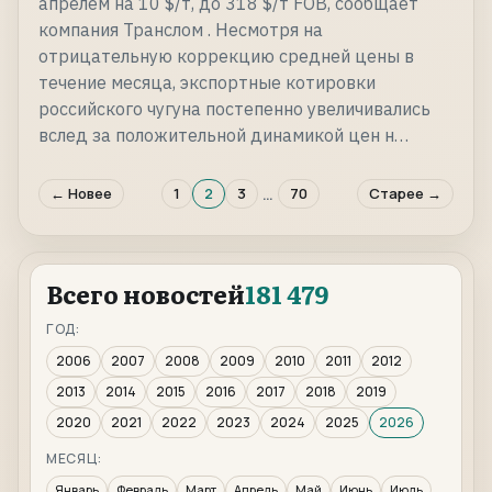
апрелем на 10 $/т, до 318 $/т FOB, сообщает
компания Транслом . Несмотря на
отрицательную коррекцию средней цены в
течение месяца, экспортные котировки
российского чугуна постепенно увеличивались
вслед за положительной динамикой цен н…
…
← Новее
1
2
3
70
Старее →
Всего новостей
181 479
ГОД:
2006
2007
2008
2009
2010
2011
2012
2013
2014
2015
2016
2017
2018
2019
2020
2021
2022
2023
2024
2025
2026
МЕСЯЦ:
Январь
Февраль
Март
Апрель
Май
Июнь
Июль