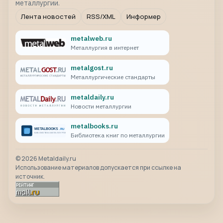
металлургии.
Лента новостей
RSS/XML
Информер
metalweb.ru
Металлургия в интернет
metalgost.ru
Металлургические стандарты
metaldaily.ru
Новости металлургии
metalbooks.ru
Библиотека книг по металлургии
©
2026
Metaldaily.ru
Использование материалов допускается при ссылке на
источник.