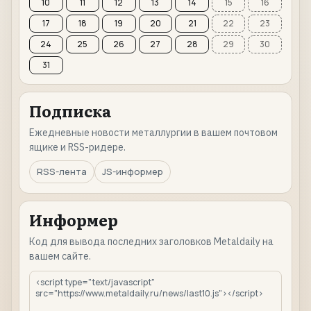
10
11
12
13
14
15
16
17
18
19
20
21
22
23
24
25
26
27
28
29
30
31
Подписка
Ежедневные новости металлургии в вашем почтовом
ящике и RSS-ридере.
RSS-лента
JS-информер
Информер
Код для вывода последних заголовков Metaldaily на
вашем сайте.