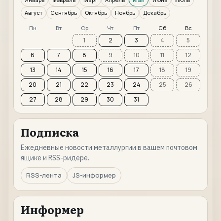
Август
Сентябрь
Октябрь
Ноябрь
Декабрь
Пн
Вт
Ср
Чт
Пт
Сб
Вс
1
2
3
4
5
6
7
8
9
10
11
12
13
14
15
16
17
18
19
20
21
22
23
24
25
26
27
28
29
30
31
Подписка
Ежедневные новости металлургии в вашем почтовом
ящике и RSS-ридере.
RSS-лента
JS-информер
Информер