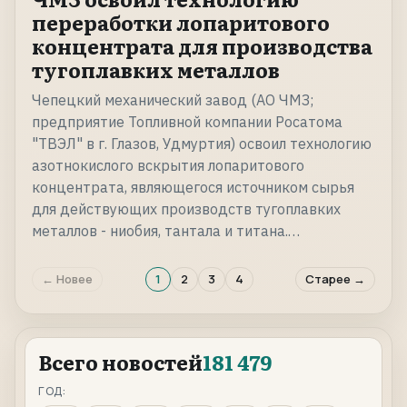
переработки лопаритового
концентрата для производства
тугоплавких металлов
Чепецкий механический завод (АО ЧМЗ;
предприятие Топливной компании Росатома
"ТВЭЛ" в г. Глазов, Удмуртия) освоил технологию
азотнокислого вскрытия лопаритового
концентрата, являющегося источником сырья
для действующих производств тугоплавких
металлов - ниобия, тантала и титана.…
← Новее
1
2
3
4
Старее →
Всего новостей
181 479
ГОД: