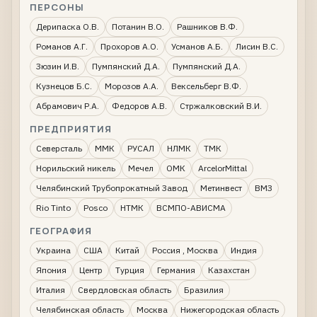
ПЕРСОНЫ
Дерипаска О.В.
Потанин В.О.
Рашников В.Ф.
Романов А.Г.
Прохоров А.О.
Усманов А.Б.
Лисин В.С.
Зюзин И.В.
Пумпянский Д.А.
Пумпянский Д.А.
Кузнецов Б.С.
Морозов А.А.
Вексельберг В.Ф.
Абрамович Р.А.
Федоров А.В.
Стржалковский В.И.
ПРЕДПРИЯТИЯ
Северсталь
ММК
РУСАЛ
НЛМК
ТМК
Норильский никель
Мечел
ОМК
ArcelorMittal
Челябинский Трубопрокатный Завод
Метинвест
ВМЗ
Rio Tinto
Posco
НТМК
ВСМПО-АВИСМА
ГЕОГРАФИЯ
Украина
США
Китай
Россия , Москва
Индия
Япония
Центр
Турция
Германия
Казахстан
Италия
Свердловская область
Бразилия
Челябинская область
Москва
Нижегородская область