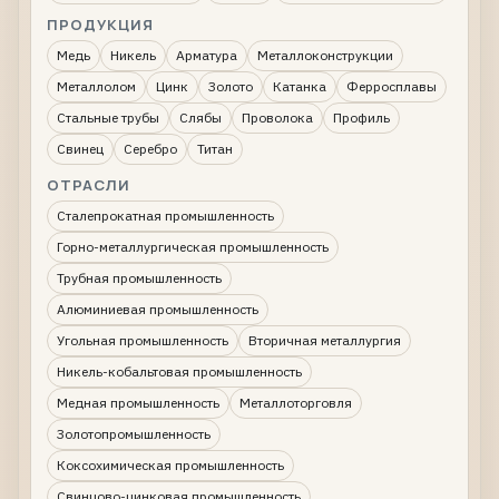
ПРОДУКЦИЯ
Медь
Никель
Арматура
Металлоконструкции
Металлолом
Цинк
Золото
Катанка
Ферросплавы
Стальные трубы
Слябы
Проволока
Профиль
Свинец
Серебро
Титан
ОТРАСЛИ
Сталепрокатная промышленность
Горно-металлургическая промышленность
Трубная промышленность
Алюминиевая промышленность
Угольная промышленность
Вторичная металлургия
Никель-кобальтовая промышленность
Медная промышленность
Металлоторговля
Золотопромышленность
Коксохимическая промышленность
Свинцово-цинковая промышленность