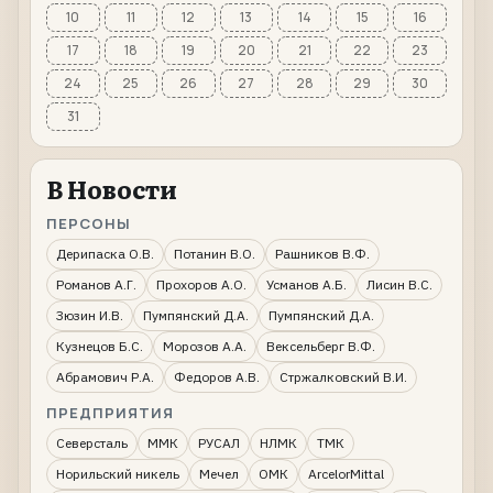
10
11
12
13
14
15
16
17
18
19
20
21
22
23
24
25
26
27
28
29
30
31
В Новости
ПЕРСОНЫ
Дерипаска О.В.
Потанин В.О.
Рашников В.Ф.
Романов А.Г.
Прохоров А.О.
Усманов А.Б.
Лисин В.С.
Зюзин И.В.
Пумпянский Д.А.
Пумпянский Д.А.
Кузнецов Б.С.
Морозов А.А.
Вексельберг В.Ф.
Абрамович Р.А.
Федоров А.В.
Стржалковский В.И.
ПРЕДПРИЯТИЯ
Северсталь
ММК
РУСАЛ
НЛМК
ТМК
Норильский никель
Мечел
ОМК
ArcelorMittal