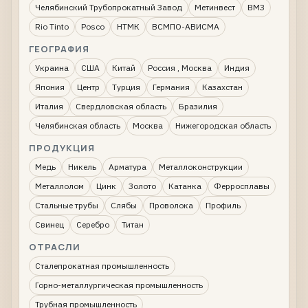
Челябинский Трубопрокатный Завод
Метинвест
ВМЗ
Rio Tinto
Posco
НТМК
ВСМПО-АВИСМА
ГЕОГРАФИЯ
Украина
США
Китай
Россия , Москва
Индия
Япония
Центр
Турция
Германия
Казахстан
Италия
Свердловская область
Бразилия
Челябинская область
Москва
Нижегородская область
ПРОДУКЦИЯ
Медь
Никель
Арматура
Металлоконструкции
Металлолом
Цинк
Золото
Катанка
Ферросплавы
Стальные трубы
Слябы
Проволока
Профиль
Свинец
Серебро
Титан
ОТРАСЛИ
Сталепрокатная промышленность
Горно-металлургическая промышленность
Трубная промышленность