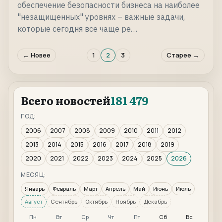
обеспечение безопасности бизнеса на наиболее
"незащищенных" уровнях – важные задачи,
которые сегодня все чаще ре…
← Новее
1
2
3
Старее →
Всего новостей
181 479
ГОД:
2006
2007
2008
2009
2010
2011
2012
2013
2014
2015
2016
2017
2018
2019
2020
2021
2022
2023
2024
2025
2026
МЕСЯЦ:
Январь
Февраль
Март
Апрель
Май
Июнь
Июль
Август
Сентябрь
Октябрь
Ноябрь
Декабрь
Пн
Вт
Ср
Чт
Пт
Сб
Вс