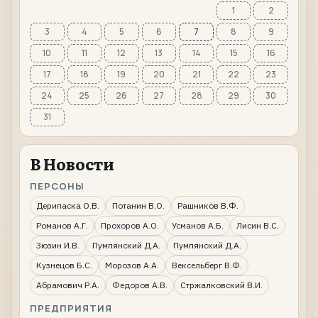
1
2
3
4
5
6
7
8
9
10
11
12
13
14
15
16
17
18
19
20
21
22
23
24
25
26
27
28
29
30
31
В Новости
ПЕРСОНЫ
Дерипаска О.В.
Потанин В.О.
Рашников В.Ф.
Романов А.Г.
Прохоров А.О.
Усманов А.Б.
Лисин В.С.
Зюзин И.В.
Пумпянский Д.А.
Пумпянский Д.А.
Кузнецов Б.С.
Морозов А.А.
Вексельберг В.Ф.
Абрамович Р.А.
Федоров А.В.
Стржалковский В.И.
ПРЕДПРИЯТИЯ