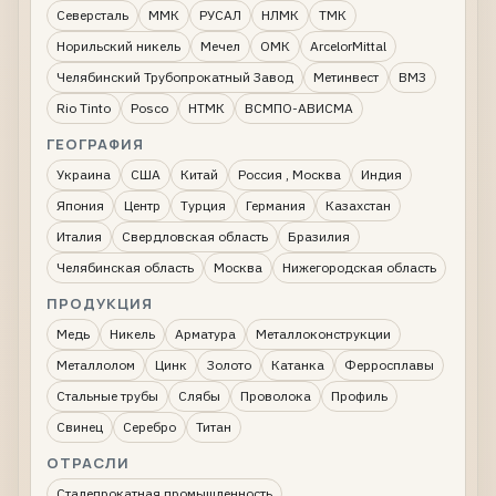
Северсталь
ММК
РУСАЛ
НЛМК
ТМК
Норильский никель
Мечел
ОМК
ArcelorMittal
Челябинский Трубопрокатный Завод
Метинвест
ВМЗ
Rio Tinto
Posco
НТМК
ВСМПО-АВИСМА
ГЕОГРАФИЯ
Украина
США
Китай
Россия , Москва
Индия
Япония
Центр
Турция
Германия
Казахстан
Италия
Свердловская область
Бразилия
Челябинская область
Москва
Нижегородская область
ПРОДУКЦИЯ
Медь
Никель
Арматура
Металлоконструкции
Металлолом
Цинк
Золото
Катанка
Ферросплавы
Стальные трубы
Слябы
Проволока
Профиль
Свинец
Серебро
Титан
ОТРАСЛИ
Сталепрокатная промышленность