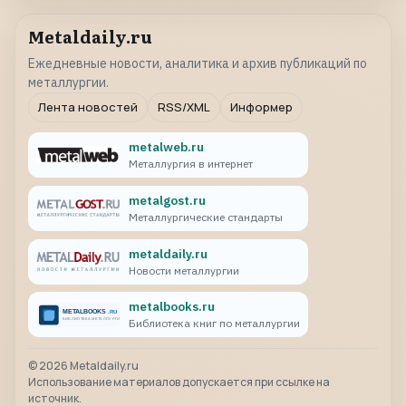
Metaldaily.ru
Ежедневные новости, аналитика и архив публикаций по
металлургии.
Лента новостей
RSS/XML
Информер
metalweb.ru
Металлургия в интернет
metalgost.ru
Металлургические стандарты
metaldaily.ru
Новости металлургии
metalbooks.ru
Библиотека книг по металлургии
©
2026
Metaldaily.ru
Использование материалов допускается при ссылке на
источник.