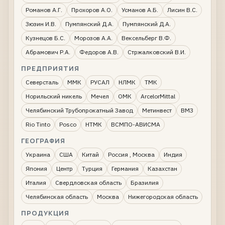
Романов А.Г.
Прохоров А.О.
Усманов А.Б.
Лисин В.С.
Зюзин И.В.
Пумпянский Д.А.
Пумпянский Д.А.
Кузнецов Б.С.
Морозов А.А.
Вексельберг В.Ф.
Абрамович Р.А.
Федоров А.В.
Стржалковский В.И.
ПРЕДПРИЯТИЯ
Северсталь
ММК
РУСАЛ
НЛМК
ТМК
Норильский никель
Мечел
ОМК
ArcelorMittal
Челябинский Трубопрокатный Завод
Метинвест
ВМЗ
Rio Tinto
Posco
НТМК
ВСМПО-АВИСМА
ГЕОГРАФИЯ
Украина
США
Китай
Россия , Москва
Индия
Япония
Центр
Турция
Германия
Казахстан
Италия
Свердловская область
Бразилия
Челябинская область
Москва
Нижегородская область
ПРОДУКЦИЯ