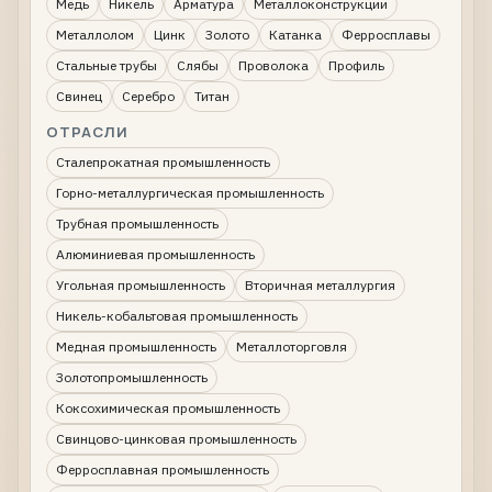
Медь
Никель
Арматура
Металлоконструкции
Металлолом
Цинк
Золото
Катанка
Ферросплавы
Стальные трубы
Слябы
Проволока
Профиль
Свинец
Серебро
Титан
ОТРАСЛИ
Сталепрокатная промышленность
Горно-металлургическая промышленность
Трубная промышленность
Алюминиевая промышленность
Угольная промышленность
Вторичная металлургия
Никель-кобальтовая промышленность
Медная промышленность
Металлоторговля
Золотопромышленность
Коксохимическая промышленность
Свинцово-цинковая промышленность
Ферросплавная промышленность