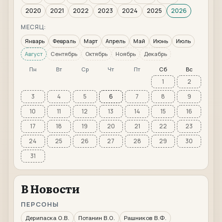
2020
2021
2022
2023
2024
2025
2026
МЕСЯЦ:
Январь
Февраль
Март
Апрель
Май
Июнь
Июль
Август
Сентябрь
Октябрь
Ноябрь
Декабрь
Пн
Вт
Ср
Чт
Пт
Сб
Вс
1
2
3
4
5
6
7
8
9
10
11
12
13
14
15
16
17
18
19
20
21
22
23
24
25
26
27
28
29
30
31
В Новости
ПЕРСОНЫ
Дерипаска О.В.
Потанин В.О.
Рашников В.Ф.