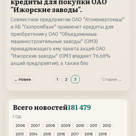
кредиты для покупки ОАО
"Ижорские заводы".
Совместное предприятие ОАО "Атомэнергомаш"
и АБ "Газпромбанк" привлечет кредиты для
приобретения у ОАО "Объединенные
машиностроительные заводы" (ОМЗ)
принадлежащего ему пакета акций ОАО
"Ижорские заводы" (ОМЗ владеет 76,68%
акций предприятия), а также бло
← Новее
1
2
3
Старее →
Всего новостей
181 479
ГОД:
2006
2007
2008
2009
2010
2011
2012
2013
2014
2015
2016
2017
2018
2019