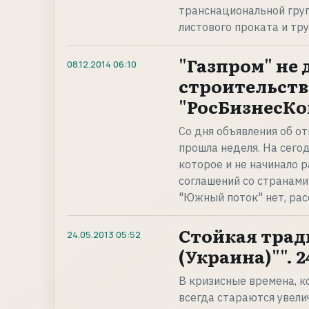
транснациональной груп
листового проката и тру
"Газпром" не 
08.12.2014
06:10
строительств
"РосБизнесКон
Со дня объявления об о
прошла неделя. На сего
которое и не начинало 
соглашений со странами
"Южный поток" нет, ра
Стойкая трад
24.05.2013
05:52
(Украина)"". 2
В кризисные времена, к
всегда стараются увели