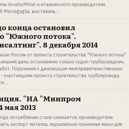
пы ArcelorMittal и итальянского производителя
б Marcegaglia, выставила…
до конца остановил
о "Южного потока".
салтинг". 8 декабря 2014
тказе России от проекта строительства "Южного потока"
дняшний день остановлено только судно-трубоукладчик,
работ. Поручений о денонсации межправительственных
 - участницами проекта строительства трубопровода
сск…
иция. "ИА "Минпром
4 мая 2013
огда потребление стали снижается, производители
чить экспорт металла, параллельно принимая меры для