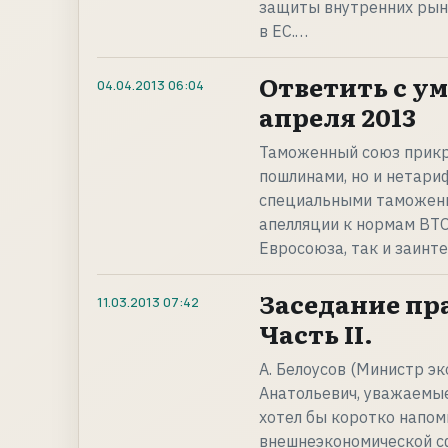
защиты внутренних рын
в ЕС.…
Ответить с ум
04.04.2013
06:04
апреля 2013
Таможенный союз прикр
пошлинами, но и нетари
специальными таможенн
апелляции к нормам ВТО
Евросоюза, так и заин
Заседание пра
11.03.2013
07:42
Часть II.
А. Белоусов (Министр э
Анатольевич, уважаемые
хотел бы коротко напом
внешнеэкономической с