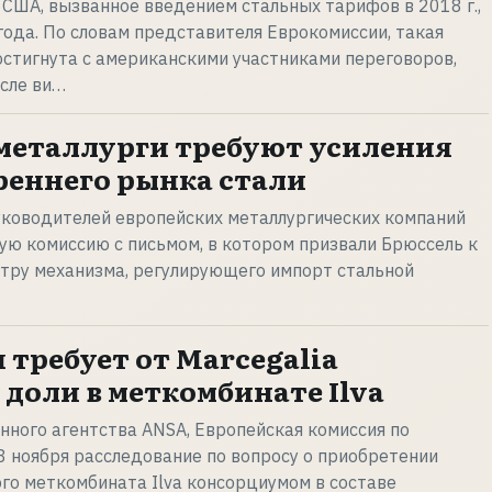
 США, вызванное введением стальных тарифов в 2018 г.,
года. По словам представителя Еврокомиссии, такая
стигнута с американскими участниками переговоров,
сле ви…
металлурги требуют усиления
еннего рынка стали
уководителей европейских металлургических компаний
ую комиссию с письмом, в котором призвали Брюссель к
тру механизма, регулирующего импорт стальной
 требует от Marcegalia
 доли в меткомбинате Ilva
ного агентства ANSA, Европейская комиссия по
8 ноября расследование по вопросу о приобретении
го меткомбината Ilva консорциумом в составе