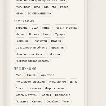
Челябинский Трубопрокатный Завод
Метинвест
ВМЗ
Rio Tinto
Posco
НТМК
ВСМПО-АВИСМА
ГЕОГРАФИЯ
Украина
США
Китай
Россия , Москва
Индия
Япония
Центр
Турция
Германия
Казахстан
Италия
Свердловская область
Бразилия
Челябинская область
Москва
Нижегородская область
ПРОДУКЦИЯ
Медь
Никель
Арматура
Металлоконструкции
Металлолом
Цинк
Золото
Катанка
Ферросплавы
Стальные трубы
Слябы
Проволока
Профиль
Свинец
Серебро
Титан