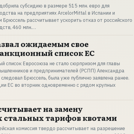
добрила субсидию в размере 515 млн. евро для
дства на предприятиях ArcelorMittal в Испании и
м Брюссель рассчитывает ускорить отказ от российского
дств, 460 млн.…
азвал ожидаемым свое
санкционный список ЕС
й список Евросоюза не стало сюрпризом для главы
мышленников и предпринимателей (РСПП) Александра
 следовал Брюссель, была уже публично заявлена ранее.
ии ЕС во вторник одновременно с рядом крупных
считывает на замену
 стальных тарифов квотами
ейская комиссия твердо рассчитывает на разрешение