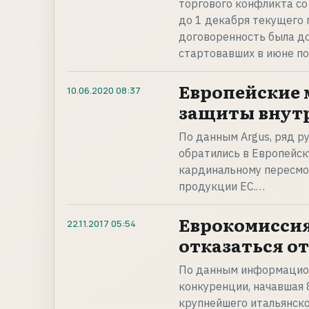
торгового конфликта со
до 1 декабря текущего 
договоренность была до
стартовавших в июне по
Европейские 
10.06.2020
08:37
защиты внутр
По данным Argus, ряд р
обратились в Европейск
кардинальному пересмо
продукции ЕС.…
Еврокомиссия
22.11.2017
05:54
отказаться от
По данным информацион
конкуренции, начавшая 
крупнейшего итальянско