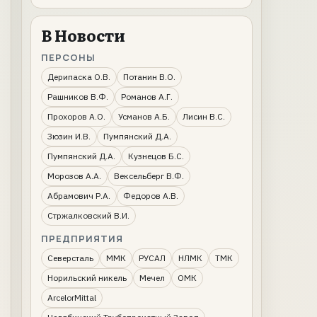
В Новости
ПЕРСОНЫ
Дерипаска О.В.
Потанин В.О.
Рашников В.Ф.
Романов А.Г.
Прохоров А.О.
Усманов А.Б.
Лисин В.С.
Зюзин И.В.
Пумпянский Д.А.
Пумпянский Д.А.
Кузнецов Б.С.
Морозов А.А.
Вексельберг В.Ф.
Абрамович Р.А.
Федоров А.В.
Стржалковский В.И.
ПРЕДПРИЯТИЯ
Северсталь
ММК
РУСАЛ
НЛМК
ТМК
Норильский никель
Мечел
ОМК
ArcelorMittal