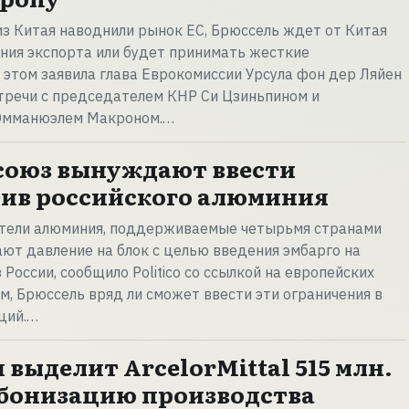
из Китая наводнили рынок ЕС, Брюссель ждет от Китая
ния экспорта или будет принимать жесткие
 этом заявила глава Еврокомиссии Урсула фон дер Ляйен
тречи с председателем КНР Си Цзиньпином и
Эмманюэлем Макроном.…
росоюз вынуждают ввести
ив российского алюминия
тели алюминия, поддерживаемые четырьмя странами
ают давление на блок с целью введения эмбарго на
 России, сообщило Politico со ссылкой на европейских
м, Брюссель вряд ли сможет ввести эти ограничения в
ций.…
выделит ArcelorMittal 515 млн.
рбонизацию производства