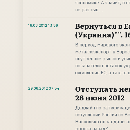
экономике. А значит, в
не разрыв.…
Вернуться в 
16.08.2012
13:59
(Украина)"". 1
В период мирового экон
металлоэкспорт в Еврос
внутренние рынки и уси
показатели поставок ук
оживление ЕС, а также 
Отступать нек
29.06.2012
07:54
28 июня 2012
Дедлайн по ратификаци
вступлении России во В
Насколько оправданы ан
дорога назад?…