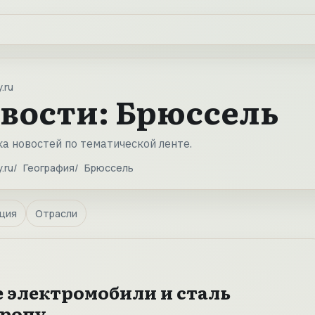
.ru
вости: Брюссель
а новостей по тематической ленте.
.ru
География
Брюссель
ция
Отрасли
е электромобили и сталь
вропу