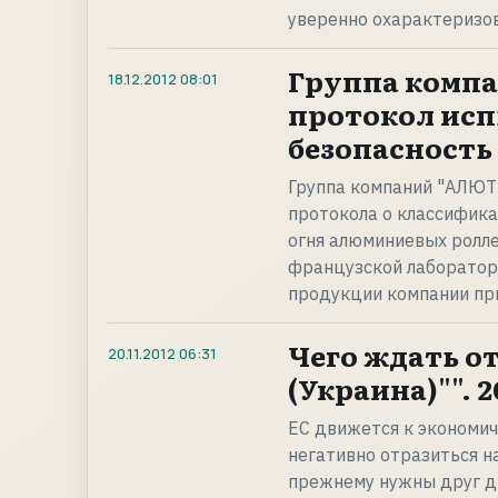
уверенно охарактеризо
Группа комп
18.12.2012
08:01
протокол ис
безопасность
Группа компаний "АЛЮТ
протокола о классифика
огня алюминиевых ролл
французской лаборатор
продукции компании при
Чего ждать о
20.11.2012
06:31
(Украина)"". 2
ЕС движется к экономич
негативно отразиться н
прежнему нужны друг др