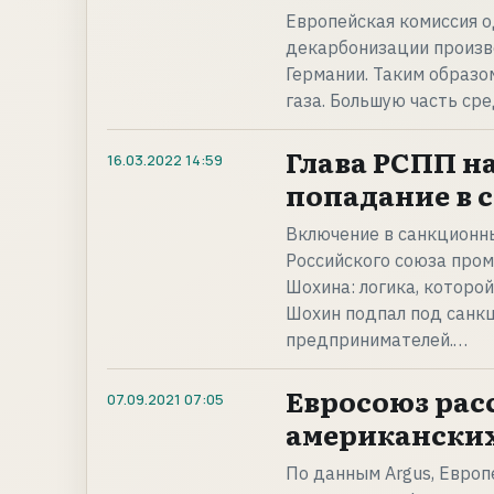
Европейская комиссия о
декарбонизации произво
Германии. Таким образо
газа. Большую часть сре
Глава РСПП н
16.03.2022
14:59
попадание в 
Включение в санкционны
Российского союза про
Шохина: логика, которой
Шохин подпал под санкц
предпринимателей.…
Евросоюз рас
07.09.2021
07:05
американских
По данным Argus, Европ