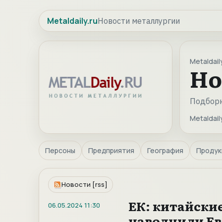
Metaldaily.ru
Новости металлургии
Metaldaily
Но
Подборк
Metaldaily
Персоны
Предприятия
География
Продук
Новости [rss]
ЕК: китайски
06.05.2024
11:30
наводнили Е