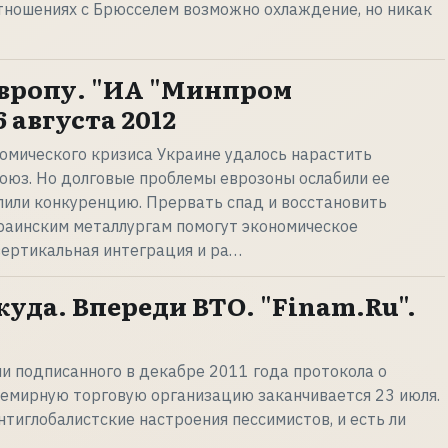
 отношениях с Брюсселем возможно охлаждение, но никак
Европу. "ИА "Минпром
6 августа 2012
омического кризиса Украине удалось нарастить
оюз. Но долговые проблемы еврозоны ослабили ее
лили конкуренцию. Прервать спад и восстановить
раинским металлургам помогут экономическое
вертикальная интеграция и ра…
уда. Впереди ВТО. "Finam.Ru".
и подписанного в декабре 2011 года протокола о
семирную торговую организацию заканчивается 23 июля.
тиглобалистские настроения пессимистов, и есть ли