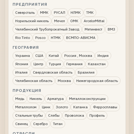
ПРЕДПРИЯТИЯ
Северсталь
ММК
РУСАЛ
НЛМК
ТМК
Норильский никель
Мечел
ОМК
ArcelorMittal
Челябинский Трубопрокатный Завод
Метинвест
ВМЗ
Rio Tinto
Posco
НТМК
ВСМПО-АВИСМА
ГЕОГРАФИЯ
Украина
США
Китай
Россия , Москва
Индия
Япония
Центр
Турция
Германия
Казахстан
Италия
Свердловская область
Бразилия
Челябинская область
Москва
Нижегородская область
ПРОДУКЦИЯ
Медь
Никель
Арматура
Металлоконструкции
Металлолом
Цинк
Золото
Катанка
Ферросплавы
Стальные трубы
Слябы
Проволока
Профиль
Свинец
Серебро
Титан
ОТРАСЛИ