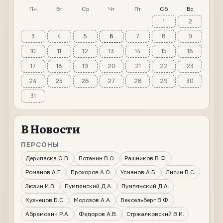
Пн
Вт
Ср
Чт
Пт
Сб
Вс
1
2
3
4
5
6
7
8
9
10
11
12
13
14
15
16
17
18
19
20
21
22
23
24
25
26
27
28
29
30
31
В Новости
ПЕРСОНЫ
Дерипаска О.В.
Потанин В.О.
Рашников В.Ф.
Романов А.Г.
Прохоров А.О.
Усманов А.Б.
Лисин В.С.
Зюзин И.В.
Пумпянский Д.А.
Пумпянский Д.А.
Кузнецов Б.С.
Морозов А.А.
Вексельберг В.Ф.
Абрамович Р.А.
Федоров А.В.
Стржалковский В.И.