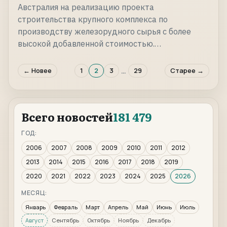
Австралия на реализацию проекта
строительства крупного комплекса по
производству железорудного сырья с более
высокой добавленной стоимостью.…
…
← Новее
1
2
3
29
Старее →
Всего новостей
181 479
ГОД:
2006
2007
2008
2009
2010
2011
2012
2013
2014
2015
2016
2017
2018
2019
2020
2021
2022
2023
2024
2025
2026
МЕСЯЦ:
Январь
Февраль
Март
Апрель
Май
Июнь
Июль
Август
Сентябрь
Октябрь
Ноябрь
Декабрь