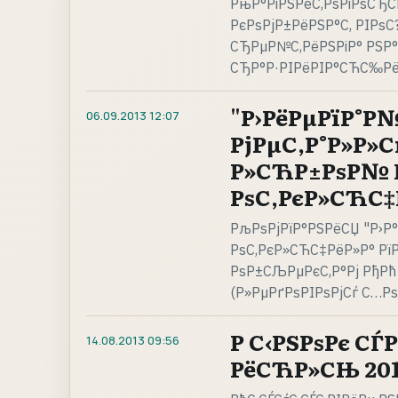
РњР°РіРЅРёС‚РѕРіРѕСЂ
РєРѕРјР±РёРЅР°С‚ РІРѕС
СЂРµР№С‚РёРЅРіР° РЅР°
СЂР°Р·РІРёРІР°СЋС‰Рё
"Р›РёРµРїР°Р
06.09.2013
12:07
РјРµС‚Р°Р»Р»С
Р»СЋР±РѕР№ Р
РѕС‚РєР»СЋС‡Р
РљРѕРјРїР°РЅРёСЏ "Р›Р°
РѕС‚РєР»СЋС‡РёР»Р° РїР
РѕР±СЉРµРєС‚Р°Рј РђРћ
(Р»РµРґРѕРІРѕРјСѓ С…РѕР
Р С‹РЅРѕРє СЃ
14.08.2013
09:56
РёСЋР»СЊ 2013