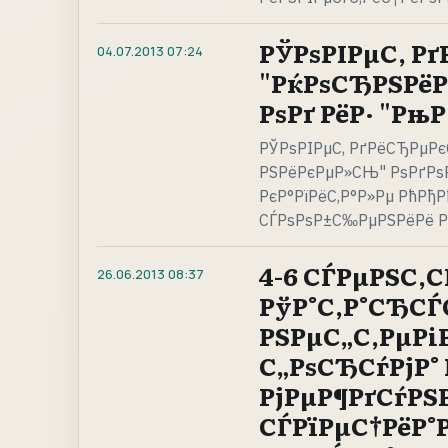
РЎРѕРІРµС‚ Р
04.07.2013
07:24
"РќРѕСЂРЅРёР
РѕРґ РёР· "Рњ
РЎРѕРІРµС‚ РґРёСЂРµР
РЅРёРєРµР»СЊ" РѕРґРѕ
РєР°РїРёС‚Р°Р»Рµ РћРђР
СЃРѕРѕР±С‰РµРЅРёРё Рј
4-6 СЃРµРЅС‚
26.06.2013
08:37
РўР°С‚Р°СЂСЃ
РЅРµС„С‚РµРі
С„РѕСЂСѓРјР°
РјРµР¶РґСѓРЅ
СЃРїРµС†РёР°