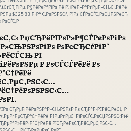
‚ Yieh.com , Р°РјРµСЂРёРєР°РЅСЃРєРёРµ С†РµРЅС‹ РЅР°
ЃР±СѓСЂРіРµ, Р§РёРєР°РіРѕ Рё Р¤РёР»Р°РґРµР»СЊС„РёРё
РЅРµ $325.83 Р·Р° С‚РѕРЅРЅСѓ, РїРѕ СЃРѕСЃС‚РѕСЏРЅРёСЋ
 РѕСЃС‚Р
С‚С‹ РџСЂРёРІРѕР»Р¶СЃРєРѕРіРѕ
Р»СЊРЅРѕРіРѕ РѕРєСЂСѓРіР°
»РёСЃСЊ РІ
РёРѕРЅРµ Р РѕСЃСЃРёРё Рѕ
Р°С†РёРё
С‚РµС‚РЅС‹С…
РёС†РёРѕРЅРЅС‹С…
ѕРІ.
ІРѕ СЂРµРіРёРѕРЅР°Р»СЊРЅРѕРіРѕ СЂР°Р·РІРёС‚РёСЏ Р
¤РµРґРµСЂР°С†РёРё РІРµРґРµС‚ РїРѕСЃС‚РѕСЏРЅРЅС‹Р№
СЂРµР°Р»РёР·Р°С†РёРё РїСЂРёРѕСЂРёС‚РµС‚РЅС‹С…
ЅРЅС‹С… РїСЂРѕРµРєС‚РѕРІ,