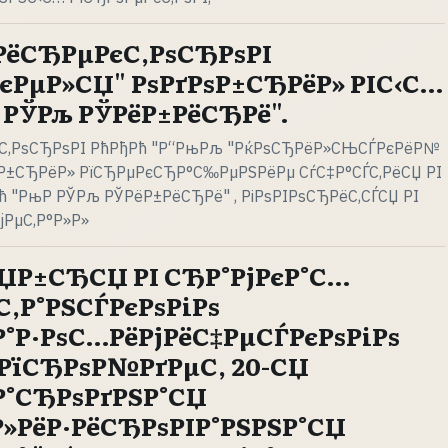
ґРёСЂРµРєС‚РѕСЂРѕРІ
єРµР»СЏ" РѕРґРѕР±СЂРёР» РІС‹С…
Р РЎРљ РЎРёР±РёСЂРё".
єС‚РѕСЂРѕРІ РћРђРћ "Р“РњРљ "РќРѕСЂРёР»СЊСЃРєРёР№
Р±СЂРёР» РїСЂРµРєСЂР°С‰РµРЅРёРµ СѓС‡Р°СЃС‚РёСЏ РІ
ћ "РњР РЎРљ РЎРёР±РёСЂРё" , РіРѕРІРѕСЂРёС‚СЃСЏ РІ
РµС‚Р°Р»Р»
СЏР±СЂСЏ РІ СЂР°РјРєР°С…
С‚Р°РЅСЃРєРѕРіРѕ
Р°Р·РѕС…РёРјРёС‡РµСЃРєРѕРіРѕ
 РїСЂРѕР№РґРµС‚ 20-СЏ
Р°СЂРѕРґРЅР°СЏ
Р»РёР·РёСЂРѕРІР°РЅРЅР°СЏ