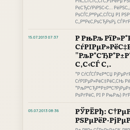
РћС‚СЃСѓС‚СЃС‚РІРёРµ Р
РєСЂСѓРїРЅС‹С… РёРЅС„
РѕСЃС‚Р°РµС‚СЃСЏ РІ Р
С„Р°РєС‚РѕСЂРѕРј, СЃР
Р РњРљ РїР»Р°
15.07.2013
07:37
СѓРІРµР»РёС‡
"РљР°СЂР°Р±Р°С
С‚С‹СЃ С‚.
"Р СѓСЃСЃРєР°СЏ РјРµРґ
СѓРІРµР»РёС‡РёС‚СЊ Р
"РљР°СЂР°Р±Р°С?РјРµР
РѕРґРёС‚ РІ Р РњРљ) Рґ
РЎРЁРђ: С†РµР
05.07.2013
08:36
РЅРµРёР·РјРµР