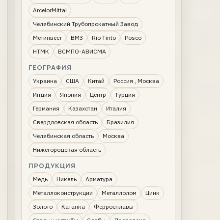
ArcelorMittal
Челябинский Трубопрокатный Завод
Метинвест
ВМЗ
Rio Tinto
Posco
НТМК
ВСМПО-АВИСМА
ГЕОГРАФИЯ
Украина
США
Китай
Россия , Москва
Индия
Япония
Центр
Турция
Германия
Казахстан
Италия
Свердловская область
Бразилия
Челябинская область
Москва
Нижегородская область
ПРОДУКЦИЯ
Медь
Никель
Арматура
Металлоконструкции
Металлолом
Цинк
Золото
Катанка
Ферросплавы