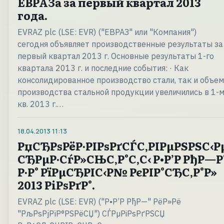
ЕВРАЗа за первый квартал 2013
года.
EVRAZ plc (LSE: EVR) ("ЕВРАЗ" или "Компания")
сегодня объявляет производственные результаты за
первый квартал 2013 г. Основные результаты 1-го
квартала 2013 г. и последние события: · Как
консолидированное производство стали, так и объем
производства стальной продукции увеличились в 1-
кв. 2013 г.…
18.04.2013
11:13
РџСЂРѕРёР·РІРѕРґСЃС‚РІРµРЅРЅС‹Р
СЂРµР·СѓР»СЊС‚Р°С‚С‹ Р•Р’Р РђР—Р
Р·Р° РїРµСЂРІС‹Р№ РєРІР°СЂС‚Р°Р»
2013 РіРѕРґР°.
EVRAZ plc (LSE: EVR) ("Р•Р’Р РђР—" РёР»Рё
"РљРѕРјРїР°РЅРёСЏ") СЃРµРіРѕРґРЅСЏ