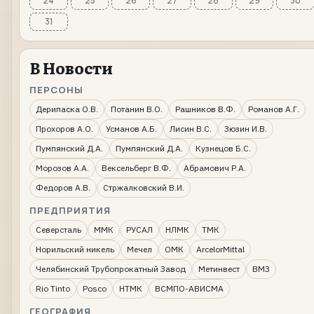
24
25
26
27
28
29
30
31
В Новости
ПЕРСОНЫ
Дерипаска О.В.
Потанин В.О.
Рашников В.Ф.
Романов А.Г.
Прохоров А.О.
Усманов А.Б.
Лисин В.С.
Зюзин И.В.
Пумпянский Д.А.
Пумпянский Д.А.
Кузнецов Б.С.
Морозов А.А.
Вексельберг В.Ф.
Абрамович Р.А.
Федоров А.В.
Стржалковский В.И.
ПРЕДПРИЯТИЯ
Северсталь
ММК
РУСАЛ
НЛМК
ТМК
Норильский никель
Мечел
ОМК
ArcelorMittal
Челябинский Трубопрокатный Завод
Метинвест
ВМЗ
Rio Tinto
Posco
НТМК
ВСМПО-АВИСМА
ГЕОГРАФИЯ