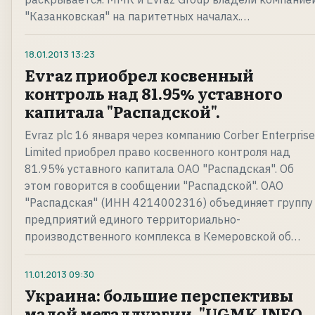
"Казанковская" на паритетных началах.…
18.01.2013
13:23
Evraz приобрел косвенный
контроль над 81.95% уставного
капитала "Распадской".
Evraz plc 16 января через компанию Corber Enterpris
Limited приобрел право косвенного контроля над
81.95% уставного капитала ОАО "Распадская". Об
этом говорится в сообщении "Распадской". ОАО
"Распадская" (ИНН 4214002316) объединяет группу
предприятий единого территориально-
производственного комплекса в Кемеровской об…
11.01.2013
09:30
Украина: большие перспективы
малой металлургии. "UGMK.INFO