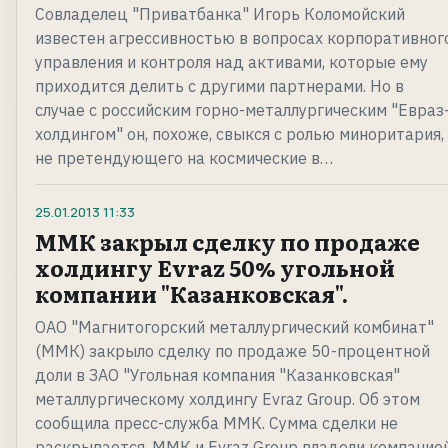
Совладелец "Приватбанка" Игорь Коломойский
известен агрессивностью в вопросах корпоративног
управления и контроля над активами, которые ему
приходится делить с другими партнерами. Но в
случае с российским горно-металлургическим "Евраз
холдингом" он, похоже, свыкся с ролью миноритария,
не претендующего на космические в…
25.01.2013
11:33
ММК закрыл сделку по продаже
холдингу Evraz 50% угольной
компании "Казанковская".
ОАО "Магнитогорский металлургический комбинат"
(ММК) закрыло сделку по продаже 50-процентной
доли в ЗАО "Угольная компания "Казанковская"
металлургическому холдингу Evraz Group. Об этом
сообщила пресс-служба ММК. Сумма сделки не
раскрывается. ММК и Evraz Group владели компание