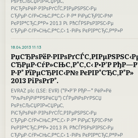
РѕР±СЉСЏРІР»СЏРµС‚
РїСЂРѕРёР·РІРѕРґСЃС‚РІРµРЅРЅС‹Рµ
СЂРµР·СѓР»СЊС‚Р°С‚С‹ Р·Р° РїРµСЂРІС‹Р№
РєРІР°СЂС‚Р°Р» 2013 Рі. РћСЃРЅРѕРІРЅС‹Рµ
СЂРµР·СѓР»СЊС‚Р°С‚С‹ 1-РіРѕ РєРІР°СЂС‚Р°Р»Р
18.04.2013
11:13
РџСЂРѕРёР·РІРѕРґСЃС‚РІРµРЅРЅС‹Р
СЂРµР·СѓР»СЊС‚Р°С‚С‹ Р•Р’Р РђР—Р
Р·Р° РїРµСЂРІС‹Р№ РєРІР°СЂС‚Р°Р»
2013 РіРѕРґР°.
EVRAZ plc (LSE: EVR) ("Р•Р’Р РђР—" РёР»Рё
"РљРѕРјРїР°РЅРёСЏ") СЃРµРіРѕРґРЅСЏ
РѕР±СЉСЏРІР»СЏРµС‚
РїСЂРѕРёР·РІРѕРґСЃС‚РІРµРЅРЅС‹Рµ
СЂРµР·СѓР»СЊС‚Р°С‚С‹ Р·Р° РїРµСЂРІС‹Р№
РєРІР°СЂС‚Р°Р» 2013 Рі. РћСЃРЅРѕРІРЅС‹Рµ
СЂРµР·СѓР»СЊС‚Р°С‚С‹ 1-РіРѕ РєРІР°СЂС‚Р°Р»Р